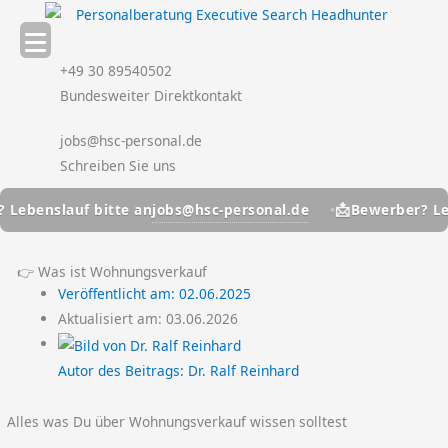
Zum
Inhalt
springen
+49 30 89540502
Bundesweiter Direktkontakt
jobs@hsc-personal.de
Schreiben Sie uns
📩
jobs@hsc-personal.de
benslauf bitte an
Bewerber? Leben
👉 Was ist Wohnungsverkauf
Veröffentlicht am:
02.06.2025
Aktualisiert am: 03.06.2026
Autor des Beitrags:
Dr. Ralf Reinhard
Alles was Du über Wohnungsverkauf wissen solltest