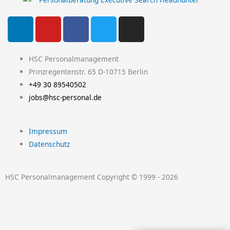
L
Y
F
T
I
i
o
a
w
n
n
u
c
i
s
k
t
e
t
t
HSC Personalmanagement
e
u
b
t
a
Prinzregentenstr. 65 D-10715 Berlin
d
b
o
e
g
+49 30 89540502
i
e
o
r
r
jobs@hsc-personal.de
n
k
a
-
m
Impressum
f
Datenschutz
HSC Personalmanagement Copyright © 1999 - 2026