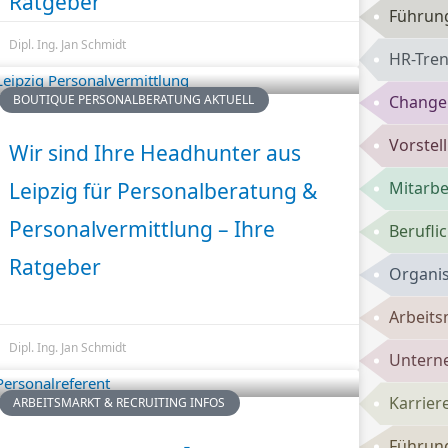
Ratgeber
Führun
Dipl. Ing. Jan Schmidt
HR-Tren
BOUTIQUE PERSONALBERATUNG AKTUELL
Change
Vorste
Wir sind Ihre Headhunter aus
Leipzig für Personalberatung &
Mitarbe
Personalvermittlung – Ihre
Berufli
Ratgeber
Organis
Arbeits
Dipl. Ing. Jan Schmidt
Untern
Karrie
ARBEITSMARKT & RECRUITING INFOS
Führung