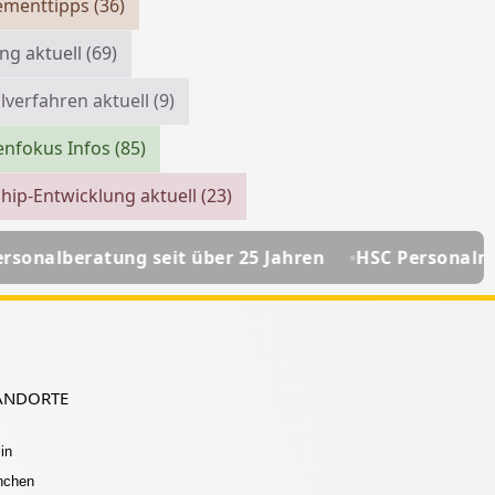
menttipps
(36)
ing aktuell
(69)
verfahren aktuell
(9)
enfokus Infos
(85)
hip-Entwicklung aktuell
(23)
it über 25 Jahren
HSC Personalmanagement - Ihre P
ANDORTE
in
nchen