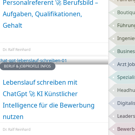
Personalreferent 🚀 Berufsbild –
Boutiqu
Aufgaben, Qualifikationen,
Gehalt
Führung
Ingenie
Dr. Ralf Reinhard
Busines
Arzt Jo
BERUF & JOBPROFILE INFOS
Spezial
Lebenslauf schreiben mit
Headhun
ChatGpt 🚀 KI Künstlicher
Digital
Intelligence für die Bewerbung
nutzen
Leaders
Bewerbu
Dr. Ralf Reinhard