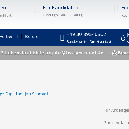
ent
Für Kandidaten
Fü
Führungskräfte Beratung
ankfurt .
Recr
+49 30 89540502
werber
Berufe
Bundesweiter Direktkontakt
S
📩
jobs@hsc-personal.de
uf bitte an
Bewerber? Lebe
gs:
Dipl. Ing. Jan Schmidt
Für Arbeitge
Ganz einfach