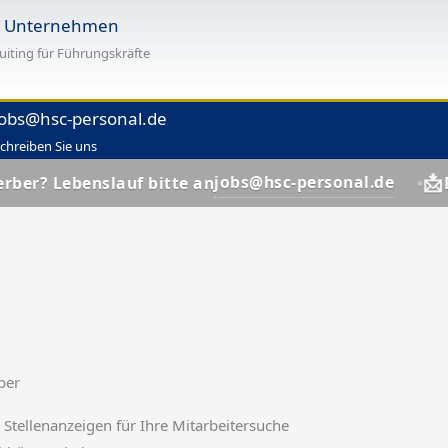
r Unternehmen
uiting für Führungskräfte
jobs@hsc-personal.de
chreiben Sie uns
📩
jobs@hsc-personal.de
nslauf bitte an
Bewerber? 
ber
 Stellenanzeigen für Ihre Mitarbeitersuche