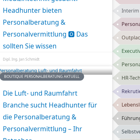
Headhunter bieten
Interi
Personalberatung &
Persona
Personalvermittlung 🅾️ Das
Outpla
sollten Sie wissen
Executi
Dipl. Ing. Jan Schmidt
Persona
BOUTIQUE PERSONALBERATUNG AKTUELL
HR-Tech
Rekruti
Die Luft- und Raumfahrt
Branche sucht Headhunter für
Lebensl
die Personalberatung &
Führun
Personalvermittlung – Ihr
Selbst