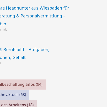
Ihre Headhunter aus Wiesbaden für
eratung & Personalvermittlung –
eber
chmidt
 Berufsbild – Aufgaben,
ionen, Gehalt
d
lbeschaffung Infos
(94)
che aktuell
(68)
 des Arbeitens
(18)