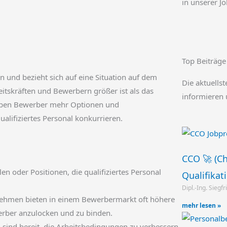
in unserer J
Top Beiträge
n und bezieht sich auf eine Situation auf dem
Die aktuellst
eitskräften und Bewerbern größer ist als das
informieren 
haben Bewerber mehr Optionen und
lifiziertes Personal konkurrieren.
CCO 🚀 (Ch
len oder Positionen, die qualifiziertes Personal
Qualifikat
Dipl.-Ing. Siegf
hmen bieten in einem Bewerbermarkt oft höhere
mehr lesen »
erber anzulocken und zu binden.
ind bereit, die Arbeitsbedingungen zu verbessern,