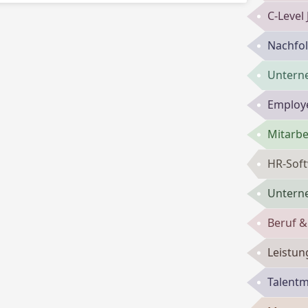
C-Level
Nachfol
Untern
Employe
Mitarbe
HR-Sof
Untern
Beruf &
Leistun
Talent