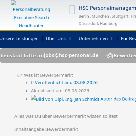
Zum
HSC Personalmanagem
Inhalt
Berlin . München . Stuttgart . Fr
springen
Düsseldorf. Hamburg
Unsere Leistungen
Über Uns
Unternehmen
Für Be
📩
jobs@hsc-personal.de
itte an
Bewerber? Lebensla
👉 Was ist Bewerbermarkt
Veröffentlicht am:
08.08.2026
Aktualisiert am: 08.08.2026
Autor des Beitra
Alles was Du über Bewerbermarkt wissen solltest
Inhaltsangabe Bewerbermarkt