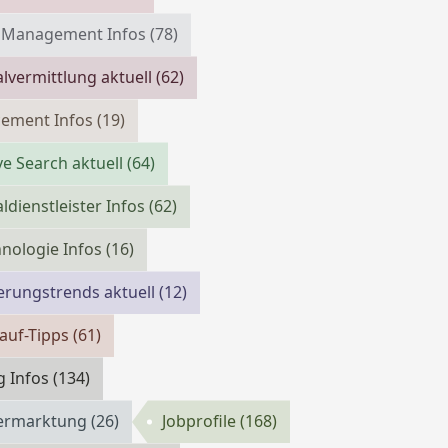
m Management Infos
(78)
lvermittlung aktuell
(62)
cement Infos
(19)
ve Search aktuell
(64)
ldienstleister Infos
(62)
nologie Infos
(16)
erungstrends aktuell
(12)
auf-Tipps
(61)
g Infos
(134)
vermarktung
(26)
Jobprofile
(168)