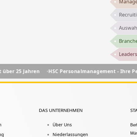
Manage
Recruit
Auswahl
Branch
Leaders
HSC Personalmanagement - Ihre Personalberatung se
DAS UNTERNEHMEN
ST
h
Über Uns
Berl
Mü
ng
Niederlassungen