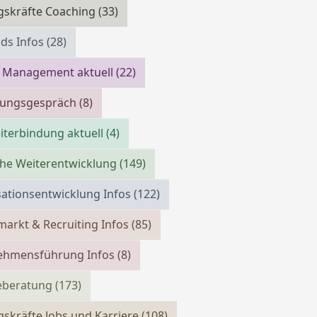
gskräfte Coaching
(33)
ds Infos
(28)
 Management aktuell
(22)
llungsgespräch
(8)
iterbindung aktuell
(4)
che Weiterentwicklung
(149)
ationsentwicklung Infos
(122)
markt & Recruiting Infos
(85)
ehmensführung Infos
(8)
reberatung
(173)
skräfte Jobs und Karriere
(108)