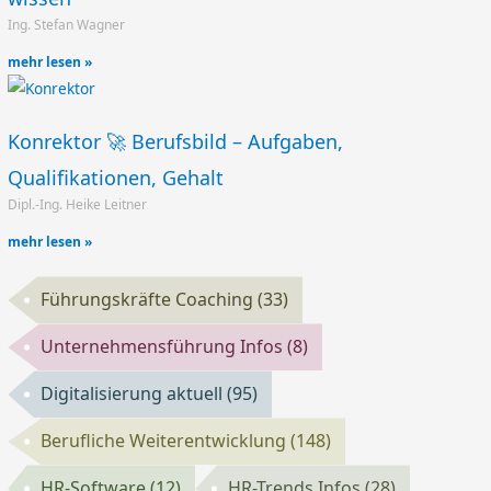
Ing. Stefan Wagner
mehr lesen »
Konrektor 🚀 Berufsbild – Aufgaben,
Qualifikationen, Gehalt
Dipl.-Ing. Heike Leitner
mehr lesen »
Führungskräfte Coaching
(33)
Unternehmensführung Infos
(8)
Digitalisierung aktuell
(95)
Berufliche Weiterentwicklung
(148)
HR-Software
(12)
HR-Trends Infos
(28)