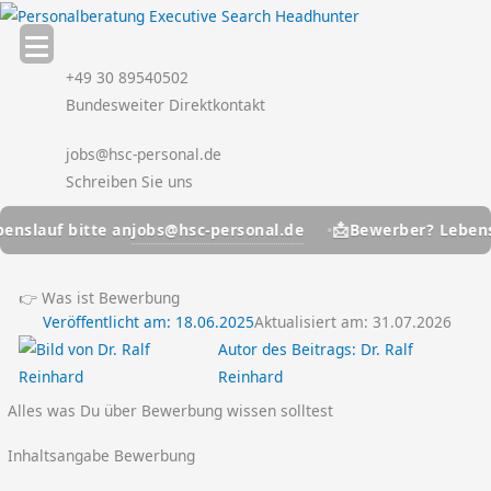
Zum
Inhalt
springen
+49 30 89540502
Bundesweiter Direktkontakt
jobs@hsc-personal.de
Schreiben Sie uns
📩
jobs@hsc-personal.de
f bitte an
Bewerber? Lebenslauf b
👉 Was ist Bewerbung
Veröffentlicht am:
18.06.2025
Aktualisiert am: 31.07.2026
Autor des Beitrags:
Dr. Ralf
Reinhard
Alles was Du über Bewerbung wissen solltest
Inhaltsangabe Bewerbung