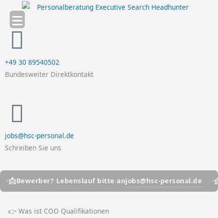
Zum
Inhalt
springen
+49 30 89540502
Bundesweiter Direktkontakt
jobs@hsc-personal.de
Schreiben Sie uns
📩
jobs@hsc-personal.de
werber? Lebenslauf bitte an
Bewer
👉 Was ist COO Qualifikationen