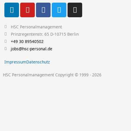
L
Y
F
T
I
i
o
a
w
n
n
u
c
i
s
k
t
e
t
t
HSC Personalmanagement
e
u
b
t
a
Prinzregentenstr. 65 D-10715 Berlin
d
b
o
e
g
+49 30 89540502
i
e
o
r
r
jobs@hsc-personal.de
n
k
a
Impressum
Datenschutz
-
m
f
HSC Personalmanagement Copyright © 1999 - 2026