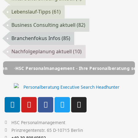
Lebenslauf-Tipps
(61)
Business Consulting aktuell
(82)
Branchenfokus Infos
(85)
Nachfolgeplanung aktuell
(10)
C Personalmanagement - Ihre Personalberatung seit über 25
L
Y
F
T
I
i
o
a
w
n
n
u
c
i
s
k
t
e
t
t
HSC Personalmanagement
e
u
b
t
a
Prinzregentenstr. 65 D-10715 Berlin
+49 30 89540502