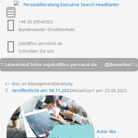
Zum
Inhalt
springen
+49 30 89540502
Bundesweiter Direktkontakt
jobs@hsc-personal.de
Schreiben Sie uns
📩
jobs@hsc-personal.de
enslauf bitte an
Bewerber? Lebensl
👉 Was ist Managementberatung
Veröffentlicht am:
06.11.2022
Aktualisiert am: 25.08.2025
Autor des