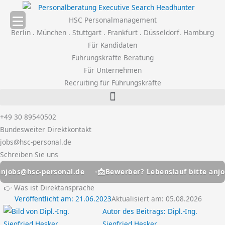
Zum
Inhalt
HSC Personalmanagement
springen
Berlin . München . Stuttgart . Frankfurt . Düsseldorf. Hamburg
Für Kandidaten
Führungskräfte Beratung
Für Unternehmen
Recruiting für Führungskräfte
+49 30 89540502
Bundesweiter Direktkontakt
jobs@hsc-personal.de
Schreiben Sie uns
📩
sc-personal.de
jobs@hsc-
Bewerber? Lebenslauf bitte an
👉 Was ist Direktansprache
Veröffentlicht am:
21.06.2023
Aktualisiert am: 05.08.2026
Autor des Beitrags:
Dipl.-Ing.
Siegfried Hesker