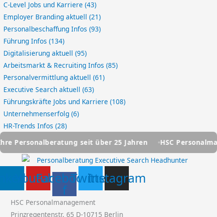
C-Level Jobs und Karriere
(43)
Employer Branding aktuell
(21)
Personalbeschaffung Infos
(93)
Führung Infos
(134)
Digitalisierung aktuell
(95)
Arbeitsmarkt & Recruiting Infos
(85)
Personalvermittlung aktuell
(61)
Executive Search aktuell
(63)
Führungskräfte Jobs und Karriere
(108)
Unternehmenserfolg
(6)
HR-Trends Infos
(28)
ratung seit über 25 Jahren
HSC Personalmanagement - Ihr
inkedin
Youtube
Facebook-
Twitter
Instagram
f
HSC Personalmanagement
Prinzregentenstr. 65 D-10715 Berlin