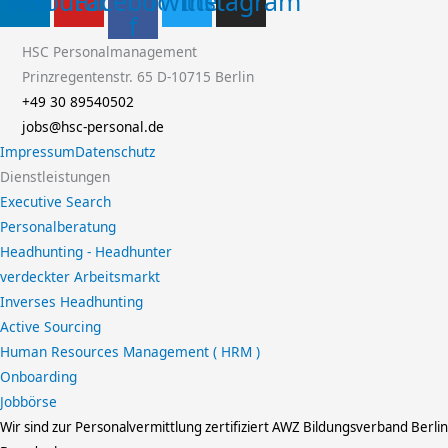
inkedin
Youtube
Facebook-
Twitter
Instagram
f
HSC Personalmanagement
Prinzregentenstr. 65 D-10715 Berlin
+49 30 89540502
jobs@hsc-personal.de
Impressum
Datenschutz
Dienstleistungen
Executive Search
Personalberatung
Headhunting - Headhunter
verdeckter Arbeitsmarkt
Inverses Headhunting
Active Sourcing
Human Resources Management ( HRM )
Onboarding
Jobbörse
Wir sind zur Personalvermittlung zertifiziert
AWZ Bildungsverband Berlin