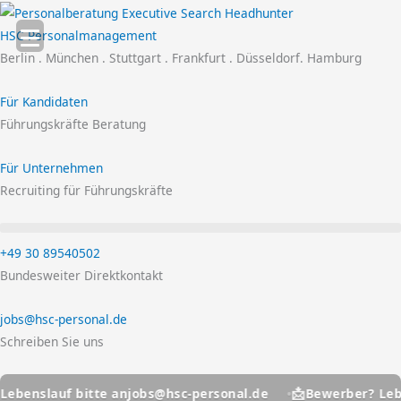
Zum
Inhalt
HSC Personalmanagement
springen
Berlin . München . Stuttgart . Frankfurt . Düsseldorf. Hamburg
Für Kandidaten
Führungskräfte Beratung
Für Unternehmen
Recruiting für Führungskräfte
+49 30 89540502
Bundesweiter Direktkontakt
jobs@hsc-personal.de
Schreiben Sie uns
📩
jobs@hsc-personal.de
lauf bitte an
Bewerber? Lebenslau