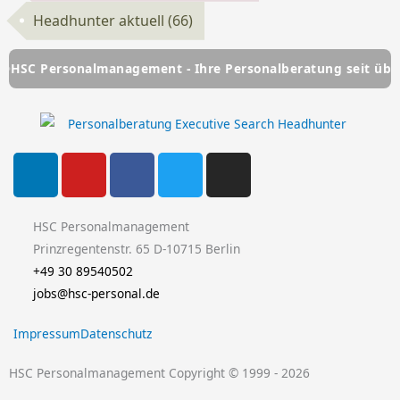
Headhunter aktuell
(66)
rsonalmanagement - Ihre Personalberatung seit über 25 Jahr
L
Y
F
T
I
i
o
a
w
n
n
u
c
i
s
k
t
e
t
t
HSC Personalmanagement
e
u
b
t
a
Prinzregentenstr. 65 D-10715 Berlin
d
b
o
e
g
+49 30 89540502
i
e
o
r
r
jobs@hsc-personal.de
n
k
a
Impressum
Datenschutz
-
m
f
HSC Personalmanagement Copyright © 1999 - 2026