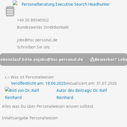
Zum
Inhalt
springen
+49 30 89540502
Bundesweiter Direktkontakt
jobs@hsc-personal.de
Schreiben Sie uns
📩
jobs@hsc-personal.de
lauf bitte an
Bewerber? Lebenslau
👉 Was ist Personalwesen
Veröffentlicht am:
18.06.2025
Aktualisiert am: 31.07.2026
Autor des Beitrags:
Dr. Ralf
Reinhard
Alles was Du über Personalwesen wissen solltest
Inhaltsangabe Personalwesen