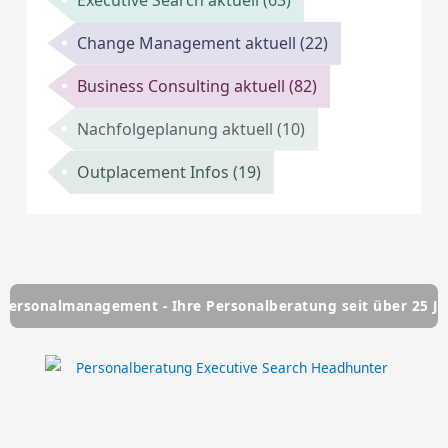
Change Management aktuell
(22)
Business Consulting aktuell
(82)
Nachfolgeplanung aktuell
(10)
Outplacement Infos
(19)
management - Ihre Personalberatung seit über 25 Jahren
L
Y
F
T
I