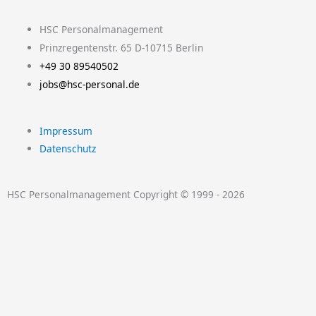
i
o
a
w
n
HSC Personalmanagement
n
u
c
i
s
Prinzregentenstr. 65 D-10715 Berlin
+49 30 89540502
k
t
e
t
t
jobs@hsc-personal.de
e
u
b
t
a
Impressum
d
b
o
e
g
Datenschutz
i
e
o
r
r
HSC Personalmanagement Copyright © 1999 - 2026
n
k
a
-
m
f