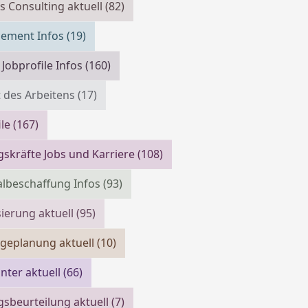
s Consulting aktuell
(82)
cement Infos
(19)
 Jobprofile Infos
(160)
 des Arbeitens
(17)
ile
(167)
skräfte Jobs und Karriere
(108)
lbeschaffung Infos
(93)
isierung aktuell
(95)
geplanung aktuell
(10)
ter aktuell
(66)
gsbeurteilung aktuell
(7)