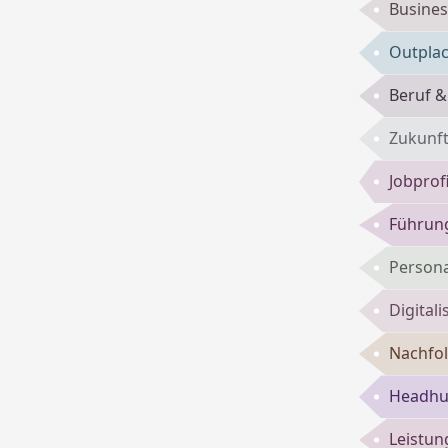
Busines
Outpla
Beruf &
Zukunft
Jobprof
Führung
Persona
Digital
Nachfol
Headhun
Leistun