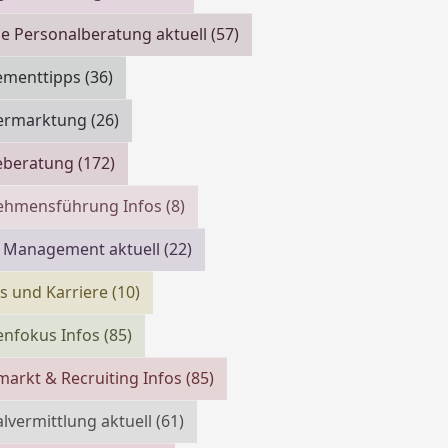
e Personalberatung aktuell
(57)
menttipps
(36)
vermarktung
(26)
reberatung
(172)
ehmensführung Infos
(8)
 Management aktuell
(22)
bs und Karriere
(10)
enfokus Infos
(85)
markt & Recruiting Infos
(85)
lvermittlung aktuell
(61)