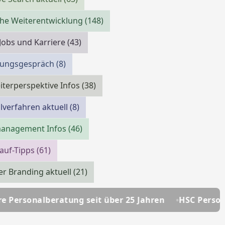
che Weiterentwicklung
(148)
 Jobs und Karriere
(43)
llungsgespräch
(8)
iterperspektive Infos
(38)
verfahren aktuell
(8)
management Infos
(46)
auf-Tipps
(61)
r Branding aktuell
(21)
ng seit über 25 Jahren
HSC Personalmanagement - 