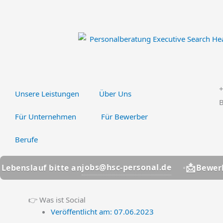
Zum
Inhalt
springen
Unsere Leistungen
Über Uns
B
Für Unternehmen
Für Bewerber
Berufe
📩
jobs@hsc-personal.de
f bitte an
Bewerber? Leben
👉 Was ist Social
Veröffentlicht am:
07.06.2023