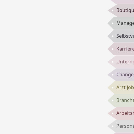
Boutiqu
Manage
Selbst
Karrie
Untern
Change
Arzt Jo
Branch
Arbeits
Persona