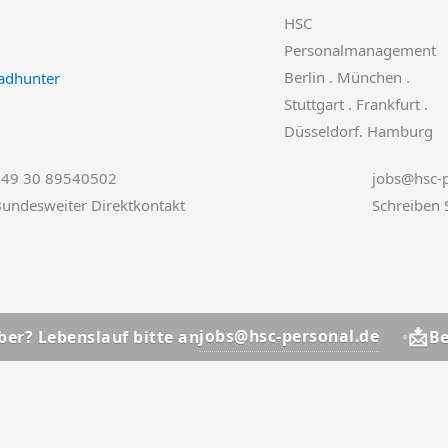
HSC
Personalmanagement
Berlin . München .
Stuttgart . Frankfurt .
Düsseldorf. Hamburg
+49 30 89540502
jobs@hsc-p
undesweiter Direktkontakt
Schreiben 
📩
jobs@hsc-personal.de
slauf bitte an
Bewerber? L