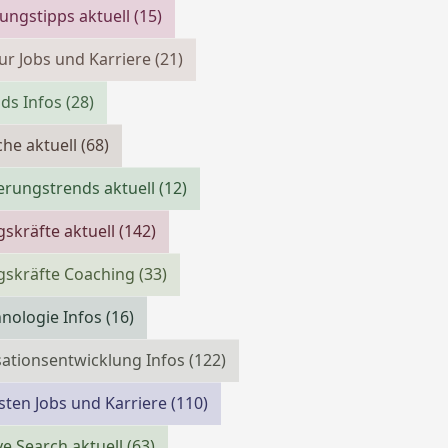
ngstipps aktuell
(15)
ur Jobs und Karriere
(21)
ds Infos
(28)
che aktuell
(68)
erungstrends aktuell
(12)
skräfte aktuell
(142)
gskräfte Coaching
(33)
nologie Infos
(16)
ationsentwicklung Infos
(122)
isten Jobs und Karriere
(110)
ve Search aktuell
(63)