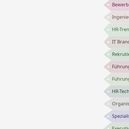
Bewerbu
Ingenie
HR-Tren
IT Bran
Rekruti
Führung
Führun
HR-Tech
Organis
Spezial
Executi