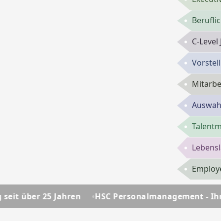
Berufli
C-Level
Vorste
Mitarbe
Auswahl
Talent
Lebensl
Employe
hren
HSC Personalmanagement - Ihre Personalberatu