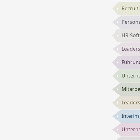
Recruit
Persona
HR-Sof
Leaders
Führun
Untern
Mitarbe
Leaders
Interi
Untern