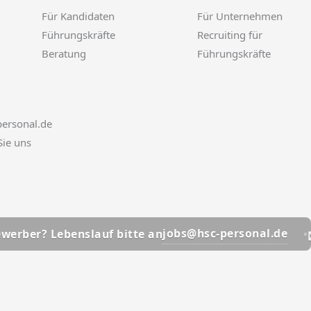
Für Kandidaten
Für Unternehmen
Führungskräfte
Recruiting für
Beratung
Führungskräfte
ersonal.de
Sie uns
📩
jobs@hsc-personal.de
ebenslauf bitte an
Bewerbe