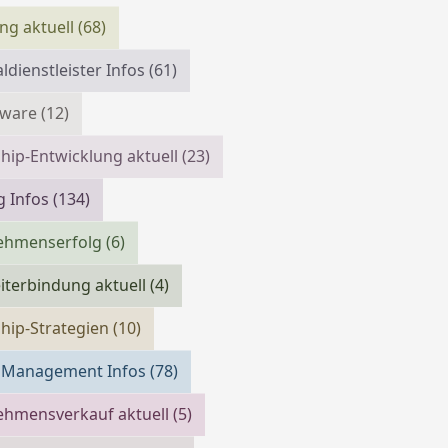
ing aktuell
(68)
ldienstleister Infos
(61)
tware
(12)
hip-Entwicklung aktuell
(23)
g Infos
(134)
ehmenserfolg
(6)
iterbindung aktuell
(4)
hip-Strategien
(10)
m Management Infos
(78)
ehmensverkauf aktuell
(5)