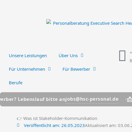
Zum
Inhalt
springen
Unsere Leistungen
Über Uns
B
Für Unternehmen
Für Bewerber
Berufe
📩
jobs@hsc-personal.de
benslauf bitte an
Bewerber
👉 Was ist Stakeholder-Kommunikation
Veröffentlicht am:
26.05.2023
Aktualisiert am: 03.06