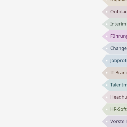
Outpla
Interi
Führung
Change
Jobprof
IT Bran
Talent
Headhun
HR-Sof
Vorste