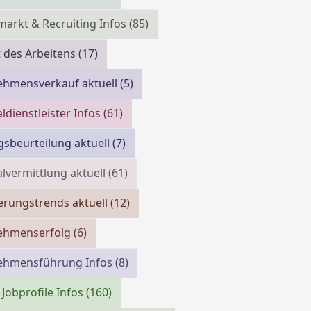
markt & Recruiting Infos
(85)
 des Arbeitens
(17)
ehmensverkauf aktuell
(5)
ldienstleister Infos
(61)
gsbeurteilung aktuell
(7)
lvermittlung aktuell
(61)
erungstrends aktuell
(12)
ehmenserfolg
(6)
ehmensführung Infos
(8)
 Jobprofile Infos
(160)