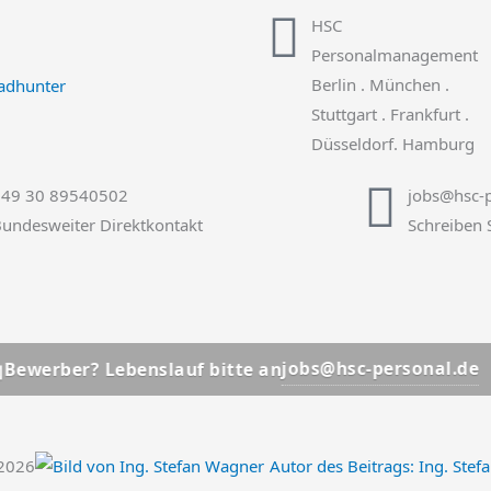
HSC
Personalmanagement
Berlin . München .
Stuttgart . Frankfurt .
Düsseldorf. Hamburg
+49 30 89540502
jobs@hsc-p
undesweiter Direktkontakt
Schreiben 
📩
jobs@hsc-personal.de
? Lebenslauf bitte an
Bewe
.2026
Autor des Beitrags:
Ing. Stef