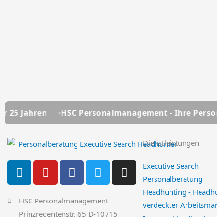
HSC Personalmanagement - Ihre Personalberatung seit
Dienstleistungen
L
Y
F
T
I
Executive Search
i
o
a
w
n
Personalberatung
n
u
c
i
s
Headhunting - Headh
k
t
e
t
t
HSC Personalmanagement
verdeckter Arbeitsmar
e
u
b
t
a
Prinzregentenstr. 65 D-10715