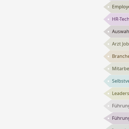
Employe
HR-Tech
Auswahl
Arzt Jo
Branch
Mitarbe
Selbst
Leaders
Führun
Führung