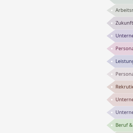
Arbeits
Zukunft
Untern
Persona
Leistun
Persona
Rekruti
Untern
Untern
Beruf &