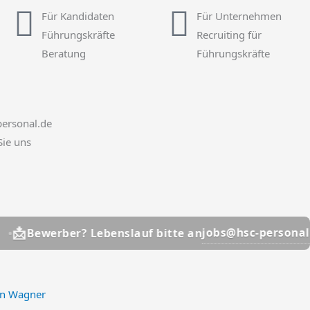
Für Kandidaten
Für Unternehmen
Führungskräfte
Recruiting für
Beratung
Führungskräfte
ersonal.de
Sie uns
📩
jobs@hsc-personal.de
rber? Lebenslauf bitte an
an Wagner