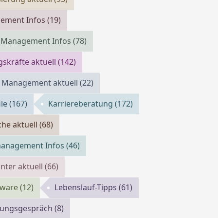
cement Infos
(19)
m Management Infos
(78)
skräfte aktuell
(142)
 Management aktuell
(22)
ile
(167)
Karriereberatung
(172)
che aktuell
(68)
management Infos
(46)
ter aktuell
(66)
tware
(12)
Lebenslauf-Tipps
(61)
llungsgespräch
(8)