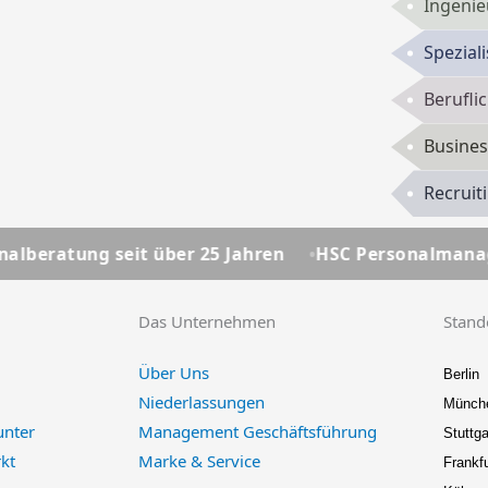
Ingenie
Spezial
Berufli
Busines
Recruit
 über 25 Jahren
HSC Personalmanagement - Ihre Per
Das Unternehmen
Stand
Über Uns
Berlin
Niederlassungen
Münch
unter
Management Geschäftsführung
Stuttga
kt
Marke & Service
Frankfu