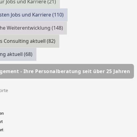
ur Jobs und Karriere
(21)
isten Jobs und Karriere
(110)
che Weiterentwicklung
(148)
s Consulting aktuell
(82)
ing aktuell
(68)
sonalberatung seit über 25 Jahren
HSC Personalma
orte
en
rt
rt