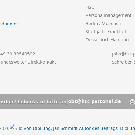
HSC
Personalmanagement
Berlin . München .
Stuttgart . Frankfurt .
Düsseldorf. Hamburg
+49 30 89540502
jobs@hsc-p
undesweiter Direktkontakt
Schreiben 
📩
jobs@hsc-personal.de
benslauf bitte an
Bewerber
.2026
Autor des Beitrags:
Dipl. I