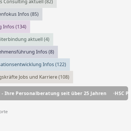
s Consulting aktuell
(82)
enfokus Infos
(85)
g Infos
(134)
iterbindung aktuell
(4)
ehmensführung Infos
(8)
ationsentwicklung Infos
(122)
skräfte Jobs und Karriere
(108)
eratung seit über 25 Jahren
HSC Personalmanagemen
orte