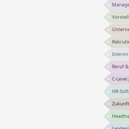
Manage
Vorste
Untern
Rekruti
Interi
Beruf &
C-Level
HR-Sof
Zukunft
Headhun
Leaders