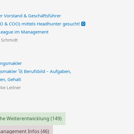
O & COO) mittels Headhunter gesucht! 🅾️
League im Management
n Schmidt
smakler 🚀 Berufsbild – Aufgaben,
nen, Gehalt
ike Leitner
che Weiterentwicklung
(149)
management Infos
(46)