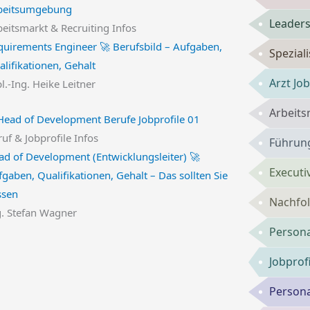
Leaders
beitsmarkt & Recruiting Infos
quirements Engineer 🚀 Berufsbild – Aufgaben,
Spezial
lifikationen, Gehalt
Arzt Jo
l.-Ing. Heike Leitner
Arbeits
uf & Jobprofile Infos
Führung
ad of Development (Entwicklungsleiter) 🚀
Executi
gaben, Qualifikationen, Gehalt – Das sollten Sie
ssen
Nachfol
g. Stefan Wagner
Persona
Jobprof
Persona