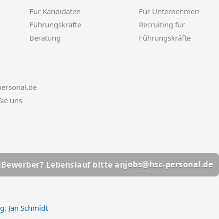
Für Kandidaten
Für Unternehmen
Führungskräfte
Recruiting für
Beratung
Führungskräfte
ersonal.de
Sie uns
📩
jobs@hsc-personal.de
? Lebenslauf bitte an
Bewe
ng. Jan Schmidt