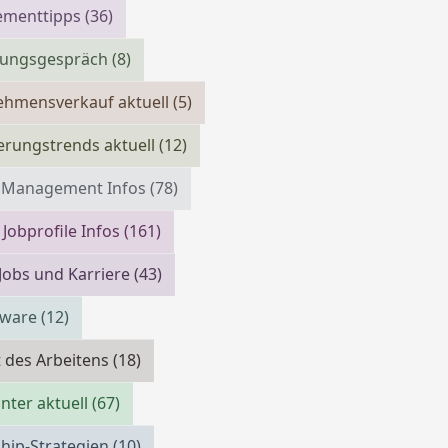
menttipps
(36)
llungsgespräch
(8)
ehmensverkauf aktuell
(5)
erungstrends aktuell
(12)
m Management Infos
(78)
 Jobprofile Infos
(161)
 Jobs und Karriere
(43)
tware
(12)
 des Arbeitens
(18)
ter aktuell
(67)
hip-Strategien
(10)