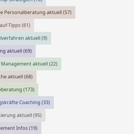
e Personalberatung aktuell
(57)
auf-Tipps
(61)
verfahren aktuell
(9)
ing aktuell
(69)
 Management aktuell
(22)
che aktuell
(68)
reberatung
(173)
gskräfte Coaching
(33)
isierung aktuell
(95)
cement Infos
(19)