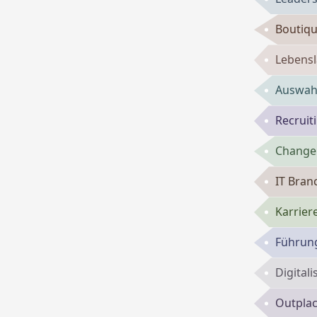
Boutiqu
Lebensl
Auswahl
Recruit
Change
IT Bran
Karrie
Führun
Digital
Outpla