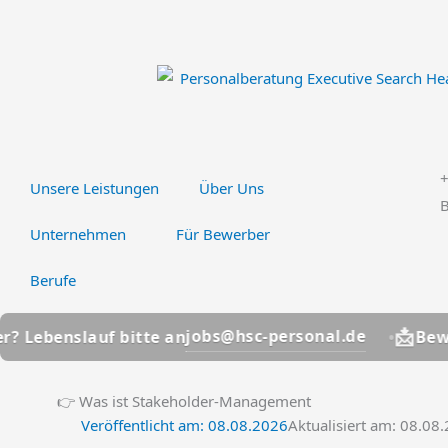
Zum
Inhalt
springen
Unsere Leistungen
Über Uns
B
Unternehmen
Für Bewerber
Berufe
📩
jobs@hsc-personal.de
lauf bitte an
Bewerber? Le
👉 Was ist Stakeholder-Management
Veröffentlicht am:
08.08.2026
Aktualisiert am: 08.08