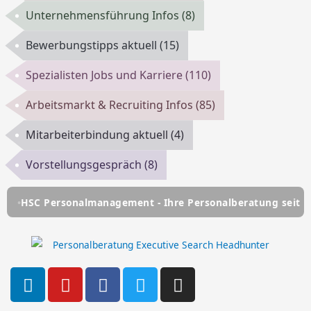
Unternehmensführung Infos
(8)
Bewerbungstipps aktuell
(15)
Spezialisten Jobs und Karriere
(110)
Arbeitsmarkt & Recruiting Infos
(85)
Mitarbeiterbindung aktuell
(4)
Vorstellungsgespräch
(8)
SC Personalmanagement - Ihre Personalberatung seit über 2
L
Y
F
T
I
i
o
a
w
n
n
u
c
i
s