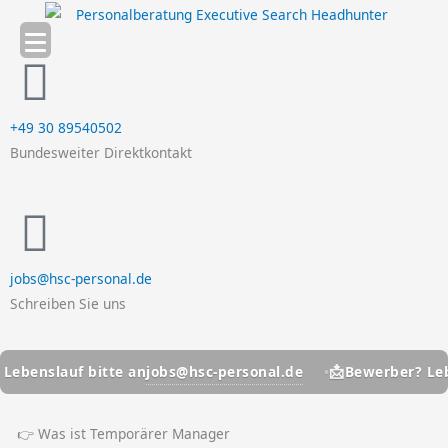
Zum
Inhalt
springen
+49 30 89540502
Bundesweiter Direktkontakt
jobs@hsc-personal.de
Schreiben Sie uns
📩
jobs@hsc-personal.de
enslauf bitte an
Bewerber? Lebens
👉 Was ist Temporärer Manager