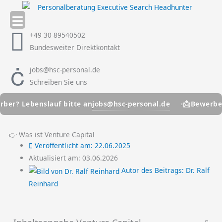
Zum
Inhalt
springen
+49 30 89540502
Bundesweiter Direktkontakt
jobs@hsc-personal.de
Schreiben Sie uns
📩
jobs@hsc-personal.de
? Lebenslauf bitte an
Bewerber? L
👉 Was ist Venture Capital
Veröffentlicht am:
22.06.2025
Aktualisiert am: 03.06.2026
Autor des Beitrags:
Dr. Ralf
Reinhard