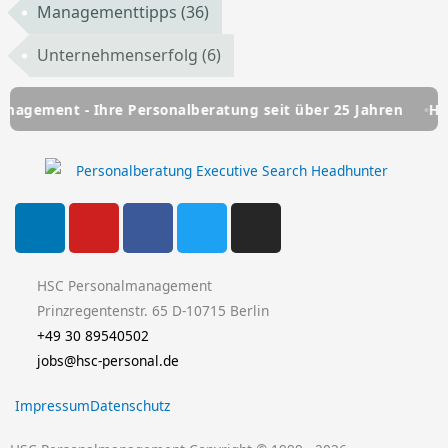
Managementtipps
(36)
Unternehmenserfolg
(6)
 - Ihre Personalberatung seit über 25 Jahren
HSC Person
L
Y
F
T
I
i
o
a
w
n
n
u
c
i
s
k
t
e
t
t
HSC Personalmanagement
e
u
b
t
a
Prinzregentenstr. 65 D-10715 Berlin
d
b
o
e
g
+49 30 89540502
i
e
o
r
r
jobs@hsc-personal.de
n
k
a
Impressum
Datenschutz
-
m
f