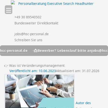
Zum
Inhalt
springen
+49 30 89540502
Bundesweiter Direktkontakt
jobs@hsc-personal.de
Schreiben Sie uns
📩
ersonal.de
jobs@hsc-pers
Bewerber? Lebenslauf bitte an
👉 Was ist Veränderungsmanagement
Veröffentlicht am:
10.06.2023
Aktualisiert am: 31.07.2026
Autor des