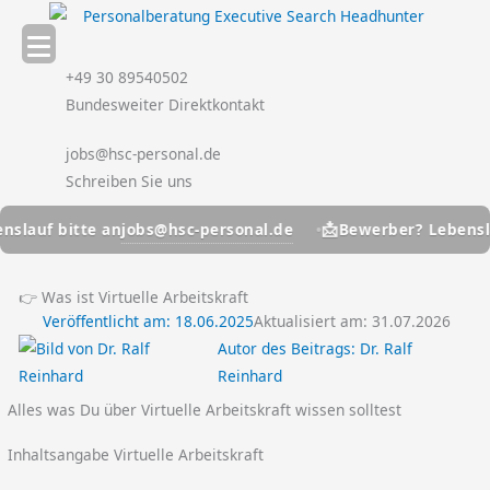
Zum
Inhalt
springen
+49 30 89540502
Bundesweiter Direktkontakt
jobs@hsc-personal.de
Schreiben Sie uns
📩
jobs@hsc-personal.de
 bitte an
Bewerber? Lebenslauf bi
👉 Was ist Virtuelle Arbeitskraft
Veröffentlicht am:
18.06.2025
Aktualisiert am: 31.07.2026
Autor des Beitrags:
Dr. Ralf
Reinhard
Alles was Du über Virtuelle Arbeitskraft wissen solltest
Inhaltsangabe Virtuelle Arbeitskraft