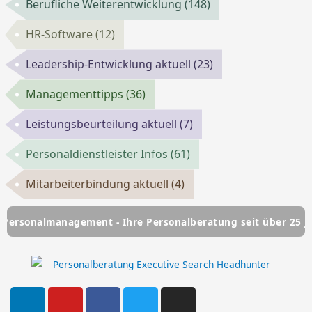
Berufliche Weiterentwicklung
(148)
HR-Software
(12)
Leadership-Entwicklung aktuell
(23)
Managementtipps
(36)
Leistungsbeurteilung aktuell
(7)
Personaldienstleister Infos
(61)
Mitarbeiterbindung aktuell
(4)
management - Ihre Personalberatung seit über 25 Jahren
L
Y
F
T
I