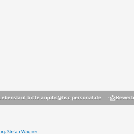
📩
jobs@hsc-personal.de
 bitte an
Bewerber? Lebens
ng. Stefan Wagner