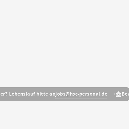
📩
jobs@hsc-personal.de
lauf bitte an
Bewerber? Le