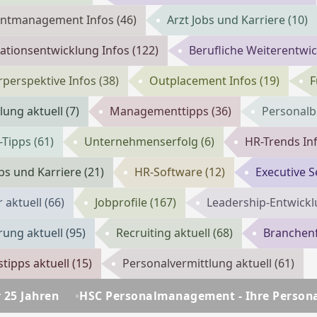
entmanagement Infos
(46)
Arzt Jobs und Karriere
(10)
ationsentwicklung Infos
(122)
Berufliche Weiterentwi
rperspektive Infos
(38)
Outplacement Infos
(19)
F
lung aktuell
(7)
Managementtipps
(36)
Personalb
-Tipps
(61)
Unternehmenserfolg
(6)
HR-Trends In
obs und Karriere
(21)
HR-Software
(12)
Executive S
 aktuell
(66)
Jobprofile
(167)
Leadership-Entwickl
erung aktuell
(95)
Recruiting aktuell
(68)
Branchen
tipps aktuell
(15)
Personalvermittlung aktuell
(61)
 Personalmanagement - Ihre Personalberatung seit ü