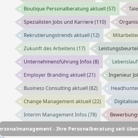
Boutique Personalberatung aktuell
(57)
Tal
Spezialisten Jobs und Karriere
(110)
Organis
Rekrutierungstrends aktuell
(12)
Mitarbeite
Zukunft des Arbeitens
(17)
Leistungsbeurtei
Unternehmensführung Infos
(8)
Lebenslauf
Employer Branding aktuell
(21)
Ingenieur J
Business Consulting aktuell
(82)
Headhunter
Change Management aktuell
(22)
Digitalisi
Interim Management Infos
(78)
Bewerbungs
t - Ihre Personalberatung seit über 25 Jahren
HSC