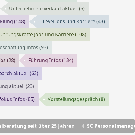
Unternehmensverkauf aktuell
(5)
cklung
(148)
C-Level Jobs und Karriere
(43)
ührungskräfte Jobs und Karriere
(108)
eschaffung Infos
(93)
fos
(28)
Führung Infos
(134)
earch aktuell
(63)
ung aktuell
(23)
fokus Infos
(85)
Vorstellungsgespräch
(8)
ber 25 Jahren
HSC Personalmanagement - Ihre Perso