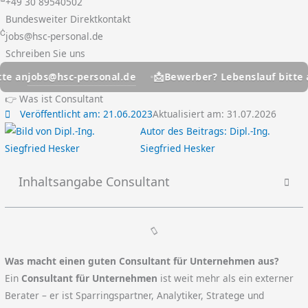
+49 30 89540502
Bundesweiter Direktkontakt
jobs@hsc-personal.de
Schreiben Sie uns
📩
s@hsc-personal.de
jobs@h
Bewerber? Lebenslauf bitte an
👉 Was ist Consultant
Veröffentlicht am:
21.06.2023
Aktualisiert am: 31.07.2026
Autor des Beitrags:
Dipl.-Ing.
Siegfried Hesker
Inhaltsangabe Consultant
Was macht einen guten Consultant für Unternehmen aus?
Ein
Consultant für Unternehmen
ist weit mehr als ein externer
Berater – er ist Sparringspartner, Analytiker, Stratege und