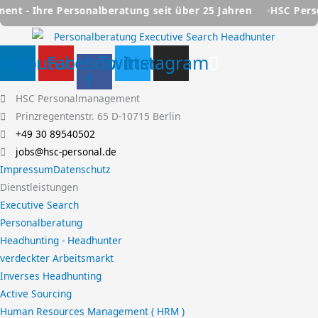
onalberatung seit über 25 Jahren
HSC Personalmanagement
nkedin
Youtube
Facebook-
Twitter
Instagram
f
HSC Personalmanagement
Prinzregentenstr. 65 D-10715 Berlin
+49 30 89540502
jobs@hsc-personal.de
Impressum
Datenschutz
Dienstleistungen
Executive Search
Personalberatung
Headhunting - Headhunter
verdeckter Arbeitsmarkt
Inverses Headhunting
Active Sourcing
Human Resources Management ( HRM )