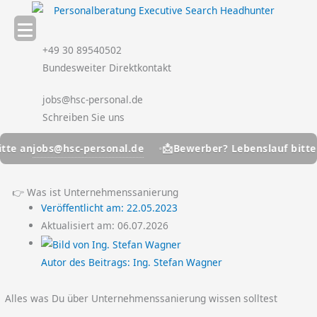
Zum
Inhalt
springen
+49 30 89540502
Bundesweiter Direktkontakt
jobs@hsc-personal.de
Schreiben Sie uns
📩
jobs@hsc-personal.de
 an
Bewerber? Lebenslauf bitte an
👉 Was ist Unternehmenssanierung
Veröffentlicht am:
22.05.2023
Aktualisiert am: 06.07.2026
Autor des Beitrags:
Ing. Stefan Wagner
Alles was Du über Unternehmenssanierung wissen solltest