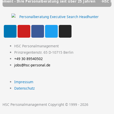
- Ihre Personalberatung seit über 25 Jahren
HSC Persona
L
Y
F
T
I
i
o
a
w
n
n
u
c
i
s
k
t
e
t
t
HSC Personalmanagement
e
u
b
t
a
Prinzregentenstr. 65 D-10715 Berlin
d
b
o
e
g
+49 30 89540502
i
e
o
r
r
jobs@hsc-personal.de
n
k
a
-
m
Impressum
f
Datenschutz
HSC Personalmanagement Copyright © 1999 - 2026