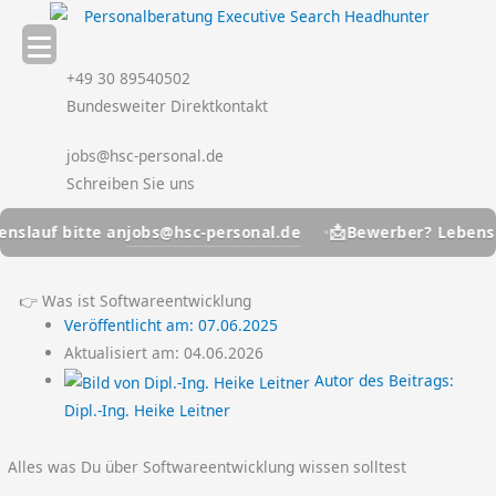
Zum
Inhalt
springen
+49 30 89540502
Bundesweiter Direktkontakt
jobs@hsc-personal.de
Schreiben Sie uns
📩
jobs@hsc-personal.de
f bitte an
Bewerber? Lebenslauf b
👉 Was ist Softwareentwicklung
Veröffentlicht am:
07.06.2025
Aktualisiert am: 04.06.2026
Autor des Beitrags:
Dipl.-Ing. Heike Leitner
Alles was Du über Softwareentwicklung wissen solltest