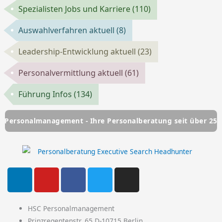
Spezialisten Jobs und Karriere
(110)
Auswahlverfahren aktuell
(8)
Leadership-Entwicklung aktuell
(23)
Personalvermittlung aktuell
(61)
Führung Infos
(134)
lmanagement - Ihre Personalberatung seit über 25 Jahren
L
Y
F
T
I
i
o
a
w
n
n
u
c
i
s
k
t
e
t
t
HSC Personalmanagement
Prinzregentenstr. 65 D-10715 Berlin