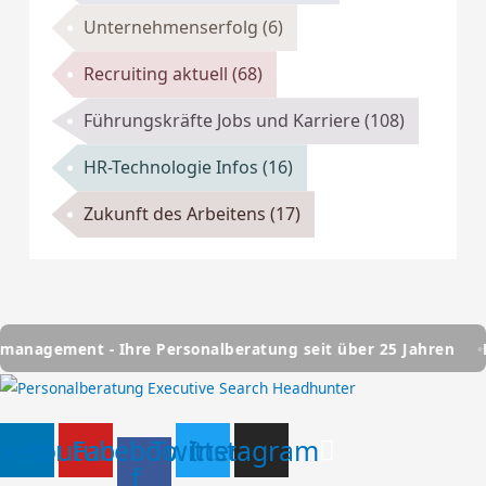
Unternehmenserfolg
(6)
Recruiting aktuell
(68)
Führungskräfte Jobs und Karriere
(108)
HR-Technologie Infos
(16)
Zukunft des Arbeitens
(17)
re Personalberatung seit über 25 Jahren
HSC Personalman
nkedin
Youtube
Facebook-
Twitter
Instagram
f