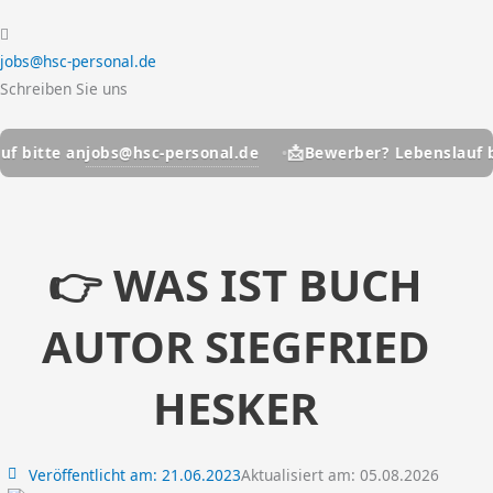
jobs@hsc-personal.de
Schreiben Sie uns
📩
jobs@hsc-personal.de
jo
an
Bewerber? Lebenslauf bitte an
👉 WAS IST BUCH
AUTOR SIEGFRIED
HESKER
Veröffentlicht am:
21.06.2023
Aktualisiert am: 05.08.2026