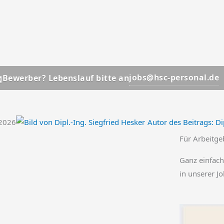
📩
jobs@hsc-personal.de
r? Lebenslauf bitte an
Bew
.2026
Autor des Beitrags:
Dip
Für Arbeitge
Ganz einfach
in unserer J