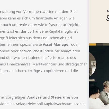
Verwaltung von Vermögenswerten mit dem Ziel,
Dabei kann es sich um finanzielle Anlagen wie
r auch um reale Güter wie Infrastrukturprojekte
nts ist es, das vorhandene Kapital möglichst
egriff leitet sich aus dem Englischen ab und
übernehmen spezialisierte
Asset Manager
oder
ionelle oder betriebliche Kunden. Sie analysieren
 und überwachen laufend die Performance des
aus Finanzanalyse, Marktkenntnis und strategischer
ögen zu sichern, Erträge zu optimieren und die
ner sorgfältigen
Analyse und Steuerung von
ividuellen Anlageziele: Soll Kapitalwachstum erzielt,