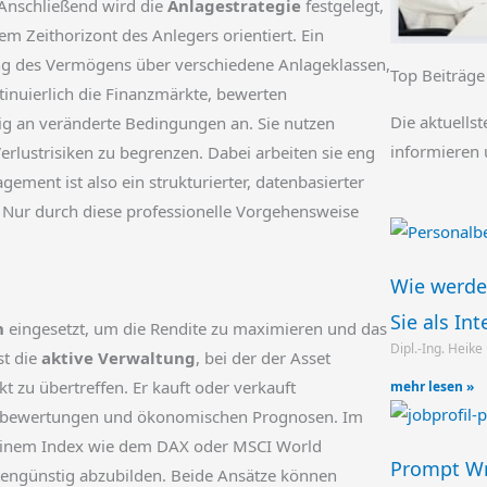
Anschließend wird die
Anlagestrategie
festgelegt,
em Zeithorizont des Anlegers orientiert. Ein
ung des Vermögens über verschiedene Anlageklassen,
Top Beiträge
inuierlich die Finanzmärkte, bewerten
Die aktuellst
ßig an veränderte Bedingungen an. Sie nutzen
informieren 
lustrisiken zu begrenzen. Dabei arbeiten sie eng
ent ist also ein strukturierter, datenbasierter
. Nur durch diese professionelle Vorgehensweise
Wie werde
Sie als In
n
eingesetzt, um die Rendite zu maximieren und das
Dipl.-Ing. Heike
st die
aktive Verwaltung
, bei der der Asset
 zu übertreffen. Er kauft oder verkauft
mehr lesen »
nsbewertungen und ökonomischen Prognosen. Im
n einem Index wie dem DAX oder MSCI World
Prompt Wri
ostengünstig abzubilden. Beide Ansätze können