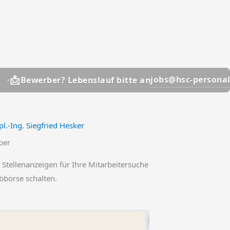

jobs@hsc-personal.de
erber? Lebenslauf bitte an
l.-Ing. Siegfried Hesker
ber
 Stellenanzeigen für Ihre Mitarbeitersuche
obbörse schalten.