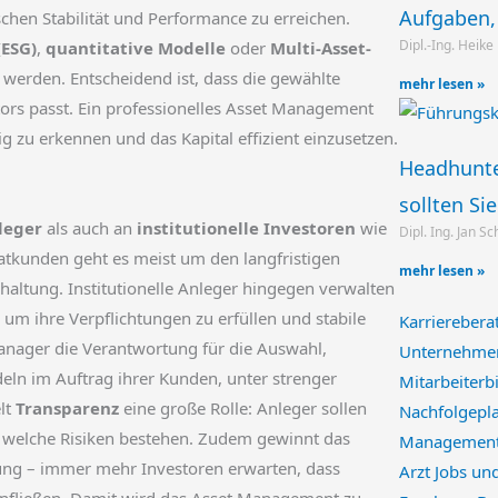
Aufgaben, 
hen Stabilität und Performance zu erreichen.
Dipl.-Ing. Heike
(ESG)
,
quantitative Modelle
oder
Multi-Asset-
werden. Entscheidend ist, dass die gewählte
mehr lesen »
stors passt. Ein professionelles Asset Management
 zu erkennen und das Kapital effizient einzusetzen.
Headhunter
sollten Si
leger
als auch an
institutionelle Investoren
wie
Dipl. Ing. Jan S
atkunden geht es meist um den langfristigen
mehr lesen »
altung. Institutionelle Anleger hingegen verwalten
um ihre Verpflichtungen zu erfüllen und stabile
Karriereber
Manager die Verantwortung für die Auswahl,
Unternehme
ln im Auftrag ihrer Kunden, unter strenger
Mitarbeiterb
elt
Transparenz
eine große Rolle: Anleger sollen
Nachfolgepl
nd welche Risiken bestehen. Zudem gewinnt das
Management
g – immer mehr Investoren erwarten, dass
Arzt Jobs un