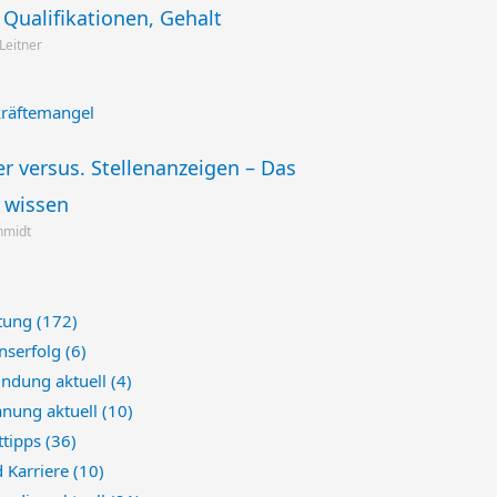
Qualifikationen, Gehalt
 Leitner
 versus. Stellenanzeigen – Das
e wissen
chmidt
atung
(172)
nserfolg
(6)
indung aktuell
(4)
anung aktuell
(10)
tipps
(36)
d Karriere
(10)