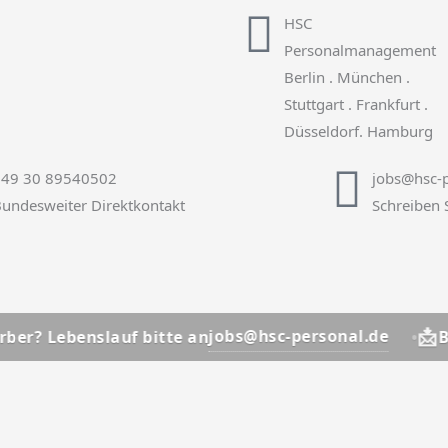
HSC
Personalmanagement
Berlin . München .
Stuttgart . Frankfurt .
Düsseldorf. Hamburg
+49 30 89540502
jobs@hsc-p
undesweiter Direktkontakt
Schreiben 
📩
jobs@hsc-personal.de
nslauf bitte an
Bewerber? 