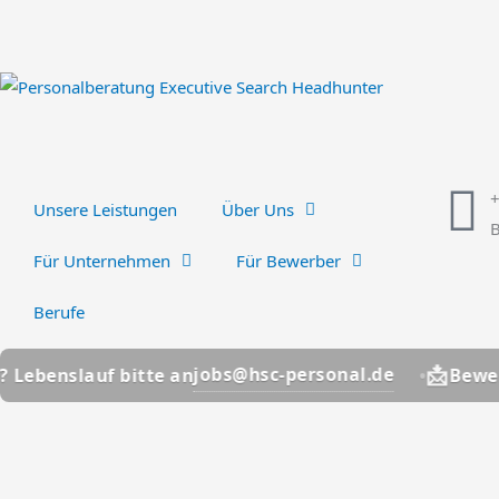
Zum
Inhalt
springen
Unsere Leistungen
Über Uns
B
Für Unternehmen
Für Bewerber
Berufe
📩
jobs@hsc-personal.de
uf bitte an
Bewerber? Lebe