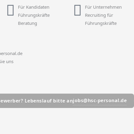
Für Kandidaten
Für Unternehmen
Führungskräfte
Recruiting für
Beratung
Führungskräfte
ersonal.de
Sie uns
📩
jobs@hsc-personal.de
Lebenslauf bitte an
Bewerb