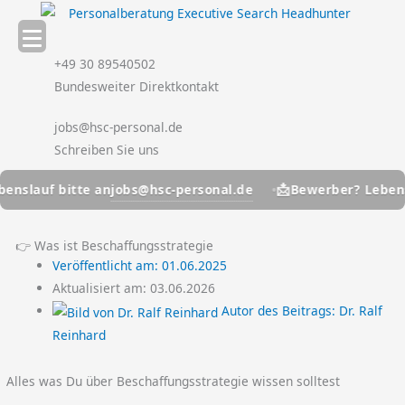
Zum
Inhalt
springen
+49 30 89540502
Bundesweiter Direktkontakt
jobs@hsc-personal.de
Schreiben Sie uns
📩
jobs@hsc-personal.de
uf bitte an
Bewerber? Lebenslauf 
👉 Was ist Beschaffungsstrategie
Veröffentlicht am:
01.06.2025
Aktualisiert am: 03.06.2026
Autor des Beitrags:
Dr. Ralf
Reinhard
Alles was Du über Beschaffungsstrategie wissen solltest