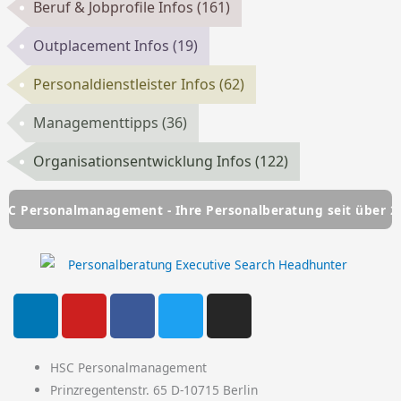
Beruf & Jobprofile Infos
(161)
Outplacement Infos
(19)
Personaldienstleister Infos
(62)
Managementtipps
(36)
Organisationsentwicklung Infos
(122)
almanagement - Ihre Personalberatung seit über 25 Jahren
L
Y
F
T
I
i
o
a
w
n
n
u
c
i
s
k
t
e
t
t
HSC Personalmanagement
e
u
b
t
a
Prinzregentenstr. 65 D-10715 Berlin