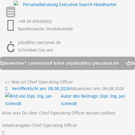
Zum
Inhalt
springen
+49 30 89540502
Bundesweiter Direktkontakt
jobs@hsc-personal.de
Schreiben Sie uns
📩
jobs@hsc-personal.de
erber? Lebenslauf bitte an
Bewerb
👉 Was ist Chief Operating Officer
Veröffentlicht am:
08.08.2026
Aktualisiert am: 08.08.2026
Autor des Beitrags:
Dipl. Ing. Jan
Schmidt
Alles was Du über Chief Operating Officer wissen solltest
Inhaltsangabe Chief Operating Officer