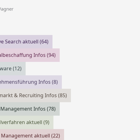
Wagner
ve Search aktuell
(64)
lbeschaffung Infos
(94)
tware
(12)
ehmensführung Infos
(8)
markt & Recruiting Infos
(85)
m Management Infos
(78)
verfahren aktuell
(9)
 Management aktuell
(22)