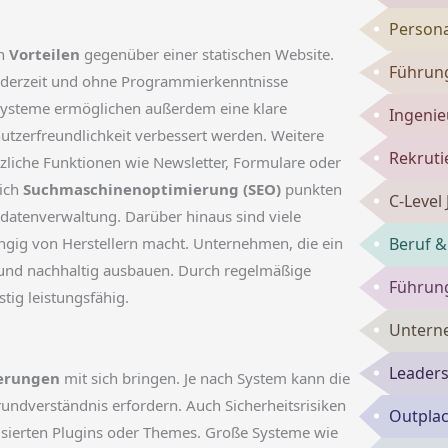
Persona
an
Vorteilen
gegenüber einer statischen Website.
Führung
n jederzeit und ohne Programmierkenntnisse
-Systeme ermöglichen außerdem eine klare
Ingenie
utzerfreundlichkeit verbessert werden. Weitere
Rekruti
ätzliche Funktionen wie Newsletter, Formulare oder
eich
Suchmaschinenoptimierung (SEO)
punkten
C-Level
atenverwaltung. Darüber hinaus sind viele
Beruf &
gig von Herstellern macht. Unternehmen, die ein
 und nachhaltig ausbauen. Durch regelmäßige
Führun
tig leistungsfähig.
Untern
Leaders
erungen
mit sich bringen. Je nach System kann die
undverständnis erfordern. Auch Sicherheitsrisiken
Outpla
lisierten Plugins oder Themes. Große Systeme wie