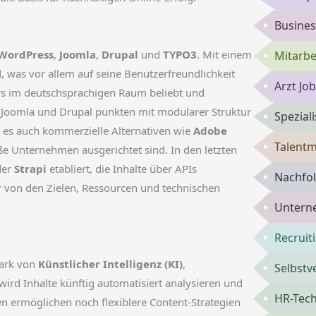
Busines
WordPress
,
Joomla
,
Drupal
und
TYPO3
. Mit einem
Mitarbe
, was vor allem auf seine Benutzerfreundlichkeit
Arzt Jo
ers im deutschsprachigen Raum beliebt und
. Joomla und Drupal punkten mit modularer Struktur
Spezial
t es auch kommerzielle Alternativen wie
Adobe
Talent
roße Unternehmen ausgerichtet sind. In den letzten
er
Strapi
etabliert, die Inhalte über APIs
Nachfol
r von den Zielen, Ressourcen und technischen
Untern
Recruit
tark von
Künstlicher Intelligenz (KI)
,
Selbst
wird Inhalte künftig automatisiert analysieren und
HR-Tech
en ermöglichen noch flexiblere Content-Strategien