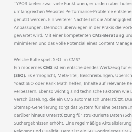
TYPO3 bieten zwar viele Funktionen, erfordern aber hö
umfangreichen Websites Performance-Probleme entstehe
genutzt werden. Ein weiterer Nachteil ist die Abhängigkeit
Anpassungen. Dennoch überwiegen in der Praxis die Vorte
gewartet wird. Mit einer kompetenten
CMS-Beratung
und
minimieren und das volle Potenzial eines Content Manag
Welche Rolle spielt SEO im CMS?
Ein modernes
CMS
ist ein entscheidendes Werkzeug für e
(SEO)
. Es ermöglicht, Meta-Titel, Beschreibungen, Übersch
Yoast SEO oder Rank Math helfen, Inhalte auf relevante K
verbessern. Ebenso wichtig sind technische Faktoren wie 
Verschlüsselung, die ein CMS automatisch unterstützt. Dur
Sitemap-Generierung sorgt das System für eine bessere I
darüber hinaus Unterstützung für strukturierte Daten (Sch
Suchergebnissen erhöht. Eine regelmäßige Aktualisierung
Relevanz und Qualität. Damit ist ein SEO-optimiertes CMS 