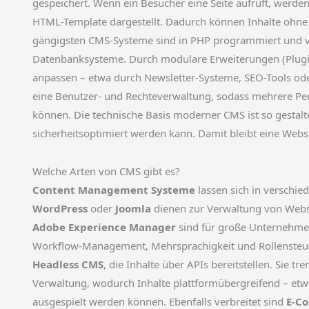
gespeichert. Wenn ein Besucher eine Seite aufruft, werd
HTML-Template dargestellt. Dadurch können Inhalte ohne
gängigsten CMS-Systeme sind in PHP programmiert und
Datenbanksysteme. Durch modulare Erweiterungen (Plugin
anpassen – etwa durch Newsletter-Systeme, SEO-Tools o
eine Benutzer- und Rechteverwaltung, sodass mehrere Pers
können. Die technische Basis moderner CMS ist so gestalte
sicherheitsoptimiert werden kann. Damit bleibt eine Website
Welche Arten von CMS gibt es?
Content Management Systeme
lassen sich in verschie
WordPress
oder
Joomla
dienen zur Verwaltung von Webs
Adobe Experience Manager
sind für große Unternehmen
Workflow-Management, Mehrsprachigkeit und Rollensteue
Headless CMS
, die Inhalte über APIs bereitstellen. Sie t
Verwaltung, wodurch Inhalte plattformübergreifend – etw
ausgespielt werden können. Ebenfalls verbreitet sind
E-C