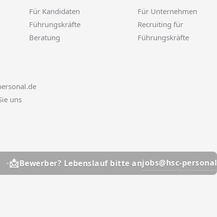
Für Kandidaten
Für Unternehmen
Führungskräfte
Recruiting für
Beratung
Führungskräfte
ersonal.de
Sie uns
📩
jobs@hsc-personal.de
er? Lebenslauf bitte an
Be