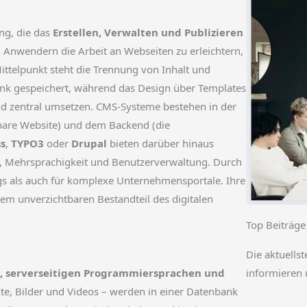
ng, die das
Erstellen, Verwalten und Publizieren
s, Anwendern die Arbeit an Webseiten zu erleichtern,
ttelpunkt steht die Trennung von Inhalt und
bank gespeichert, während das Design über Templates
und zentral umsetzen. CMS-Systeme bestehen in der
tbare Website) und dem Backend (die
s
,
TYPO3
oder
Drupal
bieten darüber hinaus
 Mehrsprachigkeit und Benutzerverwaltung. Durch
ogs als auch für komplexe Unternehmensportale. Ihre
nem unverzichtbaren Bestandteil des digitalen
Top Beiträge
Die aktuellst
informieren 
 serverseitigen Programmiersprachen und
exte, Bilder und Videos – werden in einer Datenbank