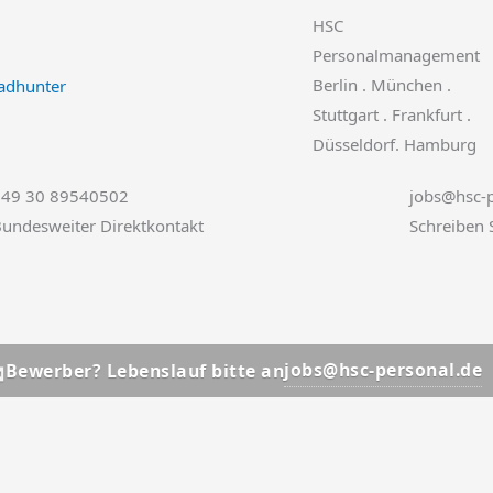
HSC
Personalmanagement
Berlin . München .
Stuttgart . Frankfurt .
Düsseldorf. Hamburg
+49 30 89540502
jobs@hsc-p
undesweiter Direktkontakt
Schreiben 
📩
jobs@hsc-personal.de
Lebenslauf bitte an
Bewerb