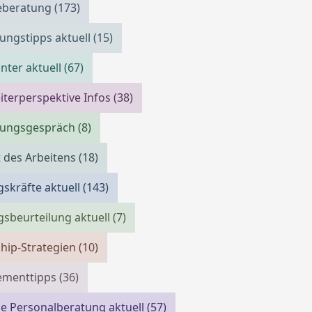
reberatung
(173)
ngstipps aktuell
(15)
ter aktuell
(67)
iterperspektive Infos
(38)
llungsgespräch
(8)
 des Arbeitens
(18)
skräfte aktuell
(143)
gsbeurteilung aktuell
(7)
hip-Strategien
(10)
menttipps
(36)
e Personalberatung aktuell
(57)