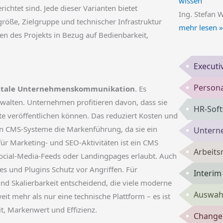
wissen
richtet sind. Jede dieser Varianten bietet
Ing. Stefan 
röße, Zielgruppe und technischer Infrastruktur
mehr lesen »
n des Projekts in Bezug auf Bedienbarkeit,
Executi
Persona
itale Unternehmenskommunikation
. Es
verwalten. Unternehmen profitieren davon, dass sie
HR-Sof
e veröffentlichen können. Das reduziert Kosten und
en CMS-Systeme die Markenführung, da sie ein
Untern
für Marketing- und SEO-Aktivitäten ist ein CMS
Arbeits
 Social-Media-Feeds oder Landingpages erlaubt. Auch
s und Plugins Schutz vor Angriffen. Für
Interi
nd Skalierbarkeit entscheidend, die viele moderne
Auswahl
t mehr als nur eine technische Plattform – es ist
t, Markenwert und Effizienz.
Change