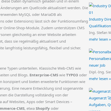
en diese Daten dynamisch geladen und in einem
 Änderungen am Quellcode aktualisiert werden. Die
 verwenden MySQL oder MariaDB als
Industry Dire
s oder Extensions) lässt sich der Funktionsumfang
Qualifikation
der Online-Shop-Module. Zudem unterstützen CMS
Ing. Stefan 
onen gleichzeitig an einer Website arbeiten
mehr lesen »
t, dass sie regelmäßig aktualisiert und
 langfristig leistungsfähig, flexibel und sicher.
Personalbera
neuer Job
dene Typen unterteilen. Klassische Web-CMS wie
Dipl.-Ing. Si
eiten und Blogs.
Enterprise-CMS
wie
TYPO3
oder
mehr lesen »
 konzipiert und bieten erweiterte Funktionen wie
rung. Eine neuere Entwicklung sind sogenannte
rennen die Darstellung vollständig von der
Augenarzt 
a auf Websites, Apps oder Smart Devices –
Aufgaben, Qu
ommerce-CMS
, etwa
Shopify
oder