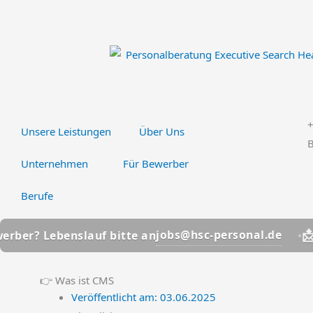
Zum
Inhalt
springen
Unsere Leistungen
Über Uns
B
Unternehmen
Für Bewerber
Berufe
📩
jobs@hsc-personal.de
nslauf bitte an
Bewerber? 
👉 Was ist CMS
Veröffentlicht am:
03.06.2025