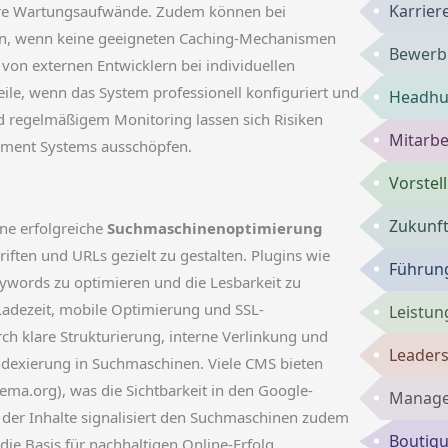
Karrie
here Wartungsaufwände. Zudem können bei
n, wenn keine geeigneten Caching-Mechanismen
Bewerbu
 von externen Entwicklern bei individuellen
ile, wenn das System professionell konfiguriert und
Headhun
 regelmäßigem Monitoring lassen sich Risiken
Mitarbe
ement Systems ausschöpfen.
Vorste
Zukunft
ine erfolgreiche
Suchmaschinenoptimierung
riften und URLs gezielt zu gestalten. Plugins wie
Führung
eywords zu optimieren und die Lesbarkeit zu
Ladezeit, mobile Optimierung und SSL-
Leistun
ch klare Strukturierung, interne Verlinkung und
Leaders
ndexierung in Suchmaschinen. Viele CMS bieten
ema.org), was die Sichtbarkeit in den Google-
Manage
 der Inhalte signalisiert den Suchmaschinen zudem
Boutiqu
die Basis für nachhaltigen Online-Erfolg.