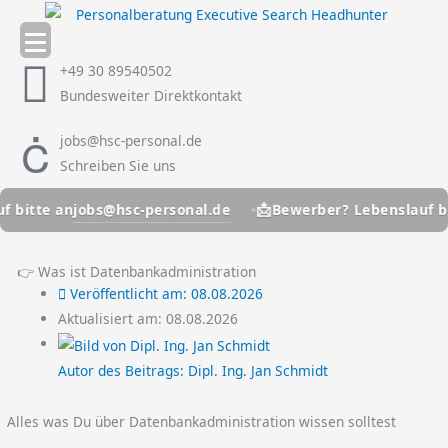
Zum
Inhalt
springen
+49 30 89540502
Bundesweiter Direktkontakt
jobs@hsc-personal.de
Schreiben Sie uns
📩
jobs@hsc-personal.de
j
an
Bewerber? Lebenslauf bitte an
👉 Was ist Datenbankadministration
Veröffentlicht am:
08.08.2026
Aktualisiert am: 08.08.2026
Autor des Beitrags:
Dipl. Ing. Jan Schmidt
Alles was Du über Datenbankadministration wissen solltest