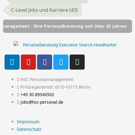
C-Level Jobs und Karriere
(43)
Ihre Personalberatung seit über 25 Jahren
HSC Personalm
L
Y
F
T
I
i
o
a
w
n
n
u
c
i
s
k
t
e
t
t
HSC Personalmanagement
e
u
b
t
a
Prinzregentenstr. 65 D-10715 Berlin
d
b
o
e
g
+49 30 89540502
i
e
o
r
r
jobs@hsc-personal.de
n
k
a
-
m
Impressum
f
Datenschutz