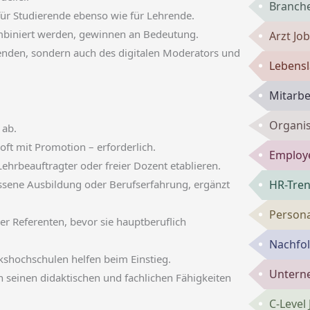
Branch
– für Studierende ebenso wie für Lehrende.
mbiniert werden, gewinnen an Bedeutung.
Arzt Jo
enden, sondern auch des digitalen Moderators und
Lebensl
Mitarbe
Organis
 ab.
ft mit Promotion – erforderlich.
Employe
Lehrbeauftragter oder freier Dozent etablieren.
ssene Ausbildung oder Berufserfahrung, ergänzt
HR-Tren
Persona
er Referenten, bevor sie hauptberuflich
Nachfol
lkshochschulen helfen beim Einstieg.
Untern
 an seinen didaktischen und fachlichen Fähigkeiten
C-Level