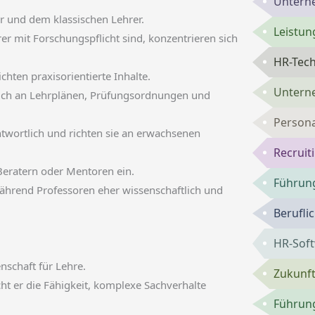
Untern
r und dem klassischen Lehrer.
Leistun
er mit Forschungspflicht sind, konzentrieren sich
HR-Tech
ichten praxisorientierte Inhalte.
Untern
 sich an Lehrplänen, Prüfungsordnungen und
Persona
twortlich und richten sie an erwachsenen
Recruit
 Beratern oder Mentoren ein.
Führung
während Professoren eher wissenschaftlich und
Berufli
HR-Sof
schaft für Lehre.
Zukunft
t er die Fähigkeit, komplexe Sachverhalte
Führung