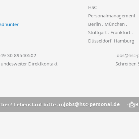
HSC
Personalmanagement
Berlin . München .
Stuttgart . Frankfurt .
Düsseldorf. Hamburg
+49 30 89540502
jobs@hsc-p
undesweiter Direktkontakt
Schreiben 
📩
jobs@hsc-personal.de
lauf bitte an
Bewerber? Le