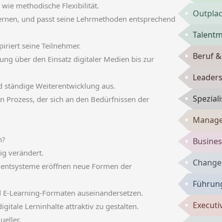
ie methodische Flexibilität.
Outpla
lernen, und passt seine Lehrmethoden entsprechend
Talent
iriert seine Teilnehmer.
Beruf &
ung über den Einsatz digitaler Medien bis zur
Leaders
d ständige Weiterentwicklung aus.
Spezial
n Prozess, der sich an den Bedürfnissen der
Manage
n?
Busines
ig verändert.
Change
entsysteme eröffnen neue Formen der
Führun
 E-Learning-Formaten auseinandersetzen.
Executi
gitale Lerninhalte attraktiv zu gestalten.
ueller.