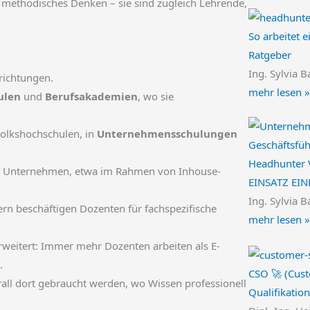
 methodisches Denken – sie sind zugleich Lehrende,
So arbeitet e
Ratgeber
Ing. Sylvia B
richtungen.
mehr lesen »
ulen
und
Berufsakademien
, wo sie
Volkshochschulen, in
Unternehmensschulungen
Headhunter 
 in Unternehmen, etwa im Rahmen von Inhouse-
EINSATZ EI
Ing. Sylvia B
n beschäftigen Dozenten für fachspezifische
mehr lesen »
erweitert: Immer mehr Dozenten arbeiten als E-
.
CSO 🚀 (Cust
erall dort gebraucht werden, wo Wissen professionell
Qualifikation