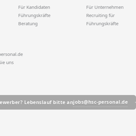
Für Kandidaten
Für Unternehmen
Führungskräfte
Recruiting für
Beratung
Führungskräfte
ersonal.de
Sie uns
📩
jobs@hsc-personal.de
benslauf bitte an
Bewerber