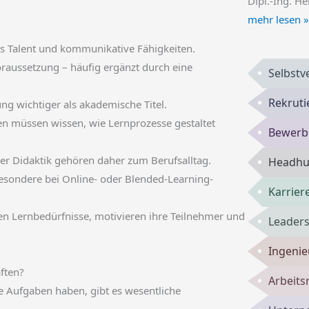
Dipl.-Ing. He
mehr lesen »
s Talent und kommunikative Fähigkeiten.
raussetzung – häufig ergänzt durch eine
Selbst
Rekruti
ng wichtiger als akademische Titel.
n müssen wissen, wie Lernprozesse gestaltet
Bewerbu
er Didaktik gehören daher zum Berufsalltag.
Headhun
esondere bei Online- oder Blended-Learning-
Karrie
n Lernbedürfnisse, motivieren ihre Teilnehmer und
Leaders
Ingenie
ften?
Arbeits
e Aufgaben haben, gibt es wesentliche