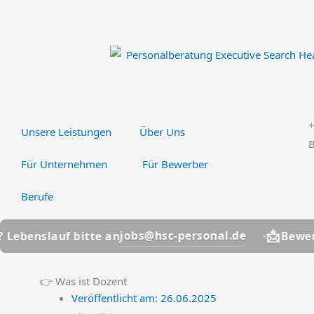
Zum
Inhalt
springen
Unsere Leistungen
Über Uns
B
Für Unternehmen
Für Bewerber
Berufe
📩
jobs@hsc-personal.de
 bitte an
Bewerber? Lebens
👉 Was ist Dozent
Veröffentlicht am:
26.06.2025