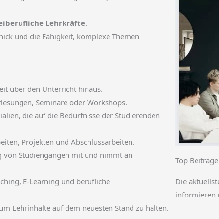
eiberufliche Lehrkräfte
.
chick und die Fähigkeit, komplexe Themen
eit über den Unterricht hinaus.
Vorlesungen, Seminare oder Workshops.
lien, die auf die Bedürfnisse der Studierenden
beiten, Projekten und Abschlussarbeiten.
ng von Studiengängen mit und nimmt an
Top Beiträge
Die aktuellst
ching, E-Learning und berufliche
informieren 
 um Lehrinhalte auf dem neuesten Stand zu halten.