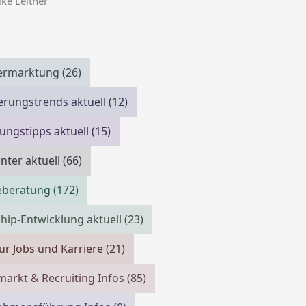
ike Leitner
vermarktung
(26)
erungstrends aktuell
(12)
ngstipps aktuell
(15)
ter aktuell
(66)
reberatung
(172)
hip-Entwicklung aktuell
(23)
ur Jobs und Karriere
(21)
markt & Recruiting Infos
(85)