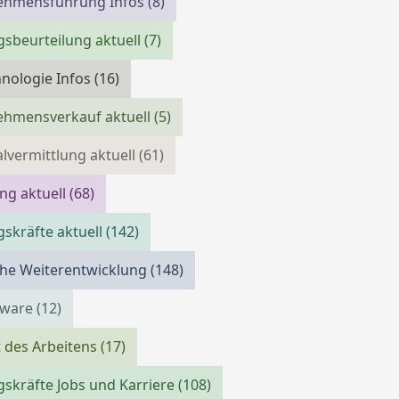
ehmensführung Infos
(8)
gsbeurteilung aktuell
(7)
nologie Infos
(16)
ehmensverkauf aktuell
(5)
lvermittlung aktuell
(61)
ing aktuell
(68)
skräfte aktuell
(142)
che Weiterentwicklung
(148)
tware
(12)
 des Arbeitens
(17)
skräfte Jobs und Karriere
(108)