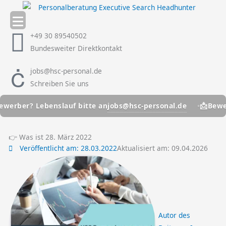
Zum
Inhalt
springen
+49 30 89540502
Bundesweiter Direktkontakt
jobs@hsc-personal.de
Schreiben Sie uns
📩
jobs@hsc-personal.de
rber? Lebenslauf bitte an
Bewerber
👉 Was ist 28. März 2022
Veröffentlicht am:
28.03.2022
Aktualisiert am: 09.04.2026
Autor des