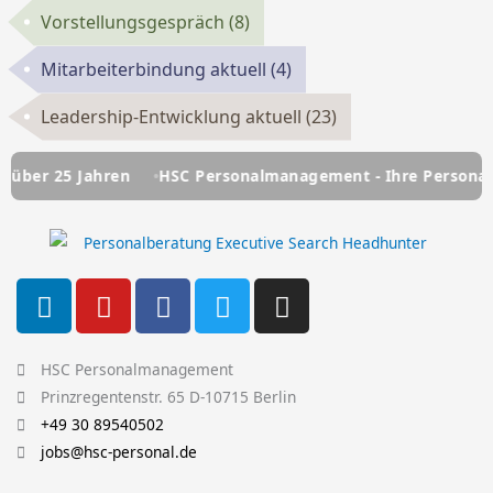
Vorstellungsgespräch
(8)
Mitarbeiterbindung aktuell
(4)
Leadership-Entwicklung aktuell
(23)
 25 Jahren
HSC Personalmanagement - Ihre Personalberatu
L
Y
F
T
I
i
o
a
w
n
n
u
c
i
s
k
t
e
t
t
HSC Personalmanagement
e
u
b
t
a
Prinzregentenstr. 65 D-10715 Berlin
d
b
o
e
g
+49 30 89540502
i
e
o
r
r
jobs@hsc-personal.de
n
k
a