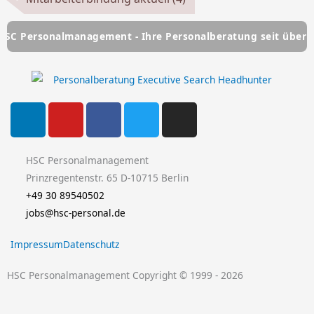
onalmanagement - Ihre Personalberatung seit über 25 Jahren
L
Y
F
T
I
i
o
a
w
n
n
u
c
i
s
k
t
e
t
t
HSC Personalmanagement
e
u
b
t
a
Prinzregentenstr. 65 D-10715 Berlin
d
b
o
e
g
+49 30 89540502
i
e
o
r
r
jobs@hsc-personal.de
n
k
a
Impressum
Datenschutz
-
m
f
HSC Personalmanagement Copyright © 1999 - 2026