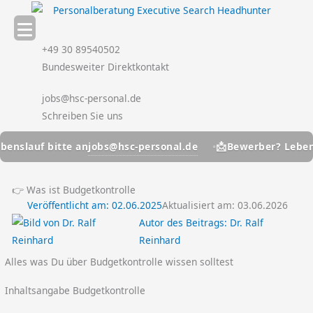
Zum
Inhalt
springen
+49 30 89540502
Bundesweiter Direktkontakt
jobs@hsc-personal.de
Schreiben Sie uns
📩
jobs@hsc-personal.de
auf bitte an
Bewerber? Lebenslauf
👉 Was ist Budgetkontrolle
Veröffentlicht am:
02.06.2025
Aktualisiert am: 03.06.2026
Autor des Beitrags:
Dr. Ralf
Reinhard
Alles was Du über Budgetkontrolle wissen solltest
Inhaltsangabe Budgetkontrolle