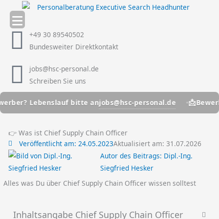
Zum
Inhalt
springen
+49 30 89540502
Bundesweiter Direktkontakt
jobs@hsc-personal.de
Schreiben Sie uns
📩
jobs@hsc-personal.de
r? Lebenslauf bitte an
Bewerber? L
👉 Was ist Chief Supply Chain Officer
Veröffentlicht am:
24.05.2023
Aktualisiert am: 31.07.2026
Autor des Beitrags:
Dipl.-Ing.
Siegfried Hesker
Alles was Du über Chief Supply Chain Officer wissen solltest
Inhaltsangabe Chief Supply Chain Officer