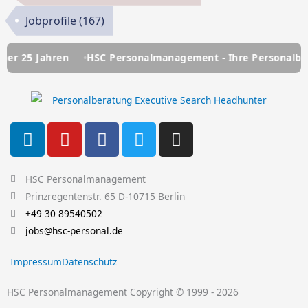
Jobprofile
(167)
ahren
HSC Personalmanagement - Ihre Personalberatung se
L
Y
F
T
I
i
o
a
w
n
n
u
c
i
s
k
t
e
t
t
HSC Personalmanagement
e
u
b
t
a
Prinzregentenstr. 65 D-10715 Berlin
d
b
o
e
g
+49 30 89540502
i
e
o
r
r
jobs@hsc-personal.de
n
k
a
Impressum
Datenschutz
-
m
f
HSC Personalmanagement Copyright © 1999 - 2026