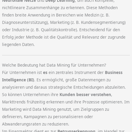
Neuronale Netze
und
Deep Learning
, um auch komplexe,
nichtlineare Zusammenhänge zu erkennen. Diese Methoden
finden breite Anwendung in Bereichen wie Medizin (z. B.
Diagnoseunterstützung), Marketing (z. B. Kundensegmentierung)
oder Industrie (z. B. Qualitätskontrolle). Entscheidend für den
Erfolg jeder Methode ist die Qualität und Relevanz der zugrunde
liegenden Daten.
Welche Bedeutung hat Data Mining für Unternehmen?
Für Unternehmen ist
es
ein zentrales Instrument der
Business
Intelligence (BI)
. Es ermöglicht, große Datenmengen zu
analysieren und daraus strategische Entscheidungen abzuleiten.
So können Unternehmen ihre
Kunden besser verstehen
,
Markttrends frühzeitig erkennen und ihre Prozesse optimieren. Im
Marketing wird Data Mining genutzt, um Zielgruppen zu
definieren, Kampagnen zu personalisieren oder
Abwanderungsraten zu reduzieren.
Im Finanzsektor dient es zur
Betrugserkennung
, im Handel zur