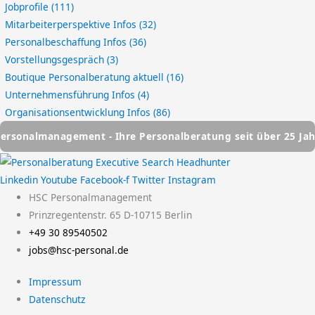
Jobprofile
(111)
Mitarbeiterperspektive Infos
(32)
Personalbeschaffung Infos
(36)
Vorstellungsgespräch
(3)
Boutique Personalberatung aktuell
(16)
Unternehmensführung Infos
(4)
Organisationsentwicklung Infos
(86)
ment - Ihre Personalberatung seit über 25 Jahren
HSC Pe
Linkedin
Youtube
Facebook-f
Twitter
Instagram
HSC Personalmanagement
Prinzregentenstr. 65 D-10715 Berlin
+49 30 89540502
jobs@hsc-personal.de
Impressum
Datenschutz