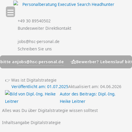
Zum
Inhalt
springen
+49 30 89540502
Bundesweiter Direktkontakt
jobs@hsc-personal.de
Schreiben Sie uns
📩
jobs@hsc-personal.de
jo
n
Bewerber? Lebenslauf bitte an
👉 Was ist Digitalstrategie
Veröffentlicht am:
01.07.2025
Aktualisiert am: 04.06.2026
Autor des Beitrags:
Dipl.-Ing.
Heike Leitner
Alles was Du über Digitalstrategie wissen solltest
Inhaltsangabe Digitalstrategie