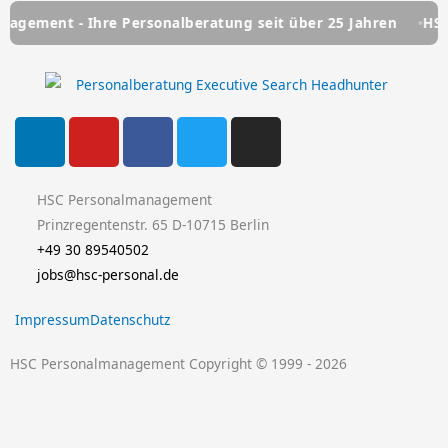
hre Personalberatung seit über 25 Jahren
HSC Personalma
L
Y
F
T
I
i
o
a
w
n
n
u
c
i
s
k
t
e
t
t
HSC Personalmanagement
e
u
b
t
a
Prinzregentenstr. 65 D-10715 Berlin
d
b
o
e
g
+49 30 89540502
i
e
o
r
r
jobs@hsc-personal.de
n
k
a
Impressum
Datenschutz
-
m
f
HSC Personalmanagement Copyright © 1999 - 2026