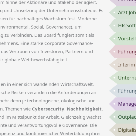
m Sinne der Aktionäre und Stakeholder agiert.
klung und Umsetzung der Unternehmensstrategie. Es
Arzt Jo
linien für nachhaltiges Wachstum fest. Moderne
HR-Sof
nvironmental, Social, Governance), um
ng zu verbinden. Das Board fungiert somit als
Vorste
rnehmens. Eine starke Corporate Governance-
Führun
 das Vertrauen von Investoren, Partnern und
ür globale Wettbewerbsfähigkeit.
Interi
Untern
n in einer sich wandelnden Wirtschaftswelt.
Führun
tische Risiken verändern die Anforderungen an
hr denn je technologische, ökologische und
Manage
hen. Themen wie
Cybersecurity
,
Nachhaltigkeit
,
Outpla
 im Mittelpunkt der Arbeit. Gleichzeitig wächst
rente und verantwortungsvolle Governance. Die
Digital
ompetenz und kontinuierlicher Weiterbildung ihrer