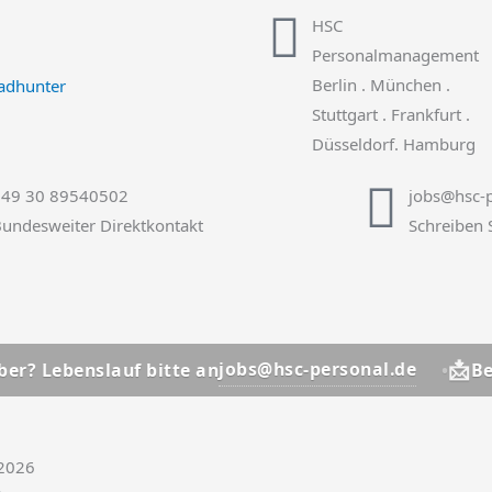
HSC
Personalmanagement
Berlin . München .
Stuttgart . Frankfurt .
Düsseldorf. Hamburg
+49 30 89540502
jobs@hsc-p
undesweiter Direktkontakt
Schreiben 
📩
jobs@hsc-personal.de
auf bitte an
Bewerber? Leb
.2026