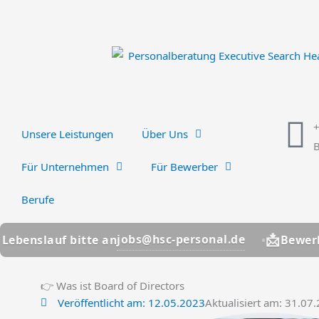
Zum
Inhalt
springen
Unsere Leistungen
Über Uns
B
Für Unternehmen
Für Bewerber
Berufe
📩
jobs@hsc-personal.de
bitte an
Bewerber? Lebensl
👉 Was ist Board of Directors
Veröffentlicht am:
12.05.2023
Aktualisiert am: 31.07