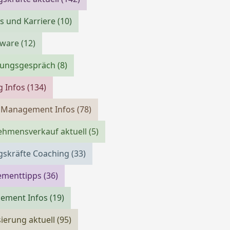
bs und Karriere
(10)
tware
(12)
llungsgespräch
(8)
g Infos
(134)
m Management Infos
(78)
ehmensverkauf aktuell
(5)
gskräfte Coaching
(33)
menttipps
(36)
cement Infos
(19)
isierung aktuell
(95)