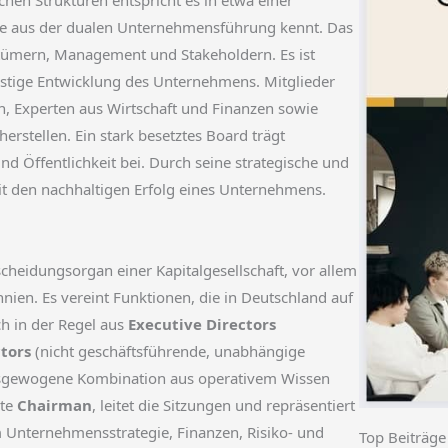
hen Strukturen entspricht es in etwa einer
ie aus der dualen Unternehmensführung kennt. Das
ntümern, Management und Stakeholdern. Es ist
istige Entwicklung des Unternehmens. Mitglieder
n, Experten aus Wirtschaft und Finanzen sowie
erstellen. Ein stark besetztes Board trägt
d Öffentlichkeit bei. Durch seine strategische und
it den nachhaltigen Erfolg eines Unternehmens.
scheidungsorgan einer Kapitalgesellschaft, vor allem
ien. Es vereint Funktionen, die in Deutschland auf
ch in der Regel aus
Executive Directors
tors
(nicht geschäftsführende, unabhängige
ausgewogene Kombination aus operativem Wissen
nte
Chairman
, leitet die Sitzungen und repräsentiert
Unternehmensstrategie, Finanzen, Risiko- und
Top Beiträge