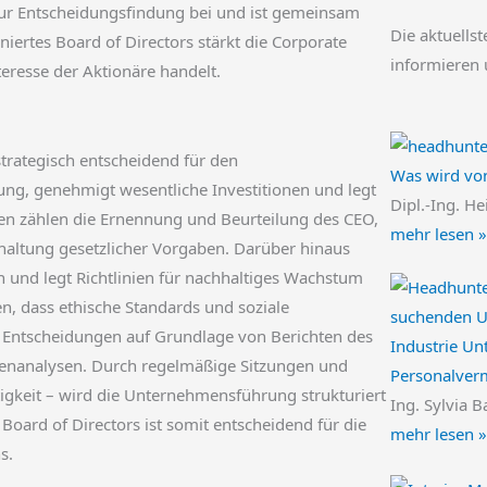
zur Entscheidungsfindung bei und ist gemeinsam
Die aktuellst
niertes Board of Directors stärkt die Corporate
informieren 
eresse der Aktionäre handelt.
strategisch entscheidend für den
Was wird von
ng, genehmigt wesentliche Investitionen und legt
Dipl.-Ing. He
eiten zählen die Ernennung und Beurteilung des CEO,
mehr lesen »
haltung gesetzlicher Vorgaben. Darüber hinaus
 und legt Richtlinien für nachhaltiges Wachstum
len, dass ethische Standards und soziale
e Entscheidungen auf Grundlage von Berichten des
Industrie U
enanalysen. Durch regelmäßige Sitzungen und
Personalver
igkeit – wird die Unternehmensführung strukturiert
Ing. Sylvia B
Board of Directors ist somit entscheidend für die
mehr lesen »
s.