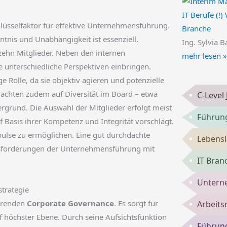
IT Berufe (!)
hlüsselfaktor für effektive Unternehmensführung.
Branche
nis und Unabhängigkeit ist essenziell.
Ing. Sylvia B
zehn Mitglieder. Neben den internen
mehr lesen »
 unterschiedliche Perspektiven einbringen.
e Rolle, da sie objektiv agieren und potenzielle
 achten zudem auf Diversität im Board – etwa
C-Level
tergrund. Die Auswahl der Mitglieder erfolgt meist
Führung
f Basis ihrer Kompetenz und Integrität vorschlägt.
pulse zu ermöglichen. Eine gut durchdachte
Lebensl
usforderungen der Unternehmensführung mit
IT Bran
Untern
trategie
ierenden
Corporate Governance
. Es sorgt für
Arbeits
f höchster Ebene. Durch seine Aufsichtsfunktion
Führung