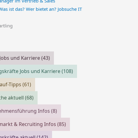
 Was ist das? Wer bietet an? Jobsuche IT
artling
 Jobs und Karriere
(43)
skräfte Jobs und Karriere
(108)
auf-Tipps
(61)
che aktuell
(68)
ehmensführung Infos
(8)
markt & Recruiting Infos
(85)
skräfte aktuell
(142)