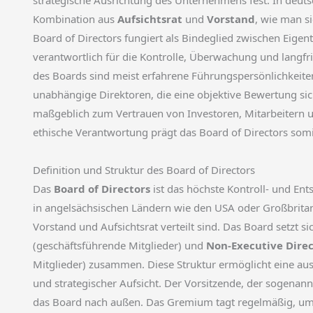
strategische Ausrichtung des Unternehmens fest. In deutsc
Kombination aus
Aufsichtsrat
und
Vorstand
, wie man s
Board of Directors fungiert als Bindeglied zwischen Eige
verantwortlich für die Kontrolle, Überwachung und langfr
des Boards sind meist erfahrene Führungspersönlichkeite
unabhängige Direktoren, die eine objektive Bewertung sich
maßgeblich zum Vertrauen von Investoren, Mitarbeitern un
ethische Verantwortung prägt das Board of Directors som
Definition und Struktur des Board of Directors
Das
Board of Directors
ist das höchste Kontroll- und Ent
in angelsächsischen Ländern wie den USA oder Großbritann
Vorstand und Aufsichtsrat verteilt sind. Das Board setzt si
(geschäftsführende Mitglieder) und
Non-Executive Direc
Mitglieder) zusammen. Diese Struktur ermöglicht eine 
und strategischer Aufsicht. Der Vorsitzende, der sogenan
das Board nach außen. Das Gremium tagt regelmäßig, um 