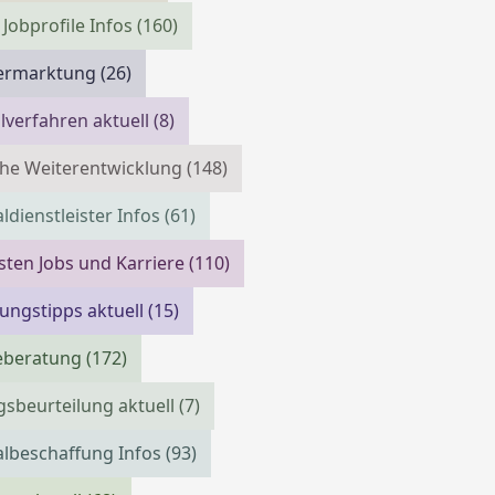
 Jobprofile Infos
(160)
vermarktung
(26)
verfahren aktuell
(8)
che Weiterentwicklung
(148)
ldienstleister Infos
(61)
isten Jobs und Karriere
(110)
ngstipps aktuell
(15)
reberatung
(172)
gsbeurteilung aktuell
(7)
lbeschaffung Infos
(93)