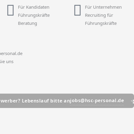
Für Kandidaten
Für Unternehmen
Führungskräfte
Recruiting für
Beratung
Führungskräfte
ersonal.de
Sie uns
📩
jobs@hsc-personal.de
enslauf bitte an
Bewerber?